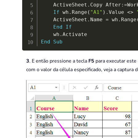
    ActiveSheet
.
Copy After
:
=
Wor
If
 wh
.
Range
(
"A1"
)
.
Value 
<
>
    ActiveSheet
.
Name 
=
 wh
.
Range
End
If
    wh
.
End
Sub
3
. E então pressione a tecla
F5
para executar este c
com o valor da célula especificado, veja a captura d