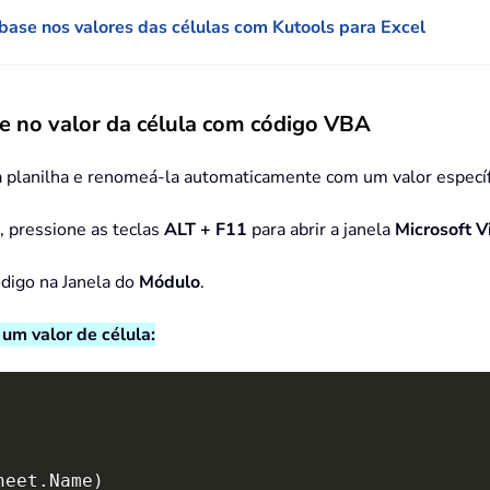
base nos valores das células com Kutools para Excel
e no valor da célula com código VBA
planilha e renomeá-la automaticamente com um valor específico
a, pressione as teclas
ALT + F11
para abrir a janela
Microsoft V
ódigo na Janela do
Módulo
.
um valor de célula:
heet
.
Name
)