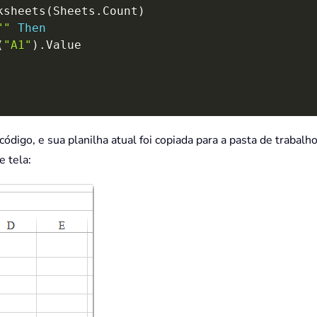
ksheets
(
Sheets
.
Count
)
""
Then
(
"A1"
)
.
Value

ódigo, e sua planilha atual foi copiada para a pasta de trabalh
e tela: