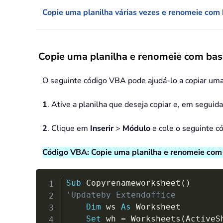
Copie uma planilha várias vezes e renomeie com 
Copie uma planilha e renomeie com bas
O seguinte código VBA pode ajudá-lo a copiar uma 
1
. Ative a planilha que deseja copiar e, em seguid
2
. Clique em
Inserir
>
Módulo
e cole o seguinte c
Código VBA: Copie uma planilha e renomeie com 
Sub
 Copyrenameworksheet
(
)
'Updateby Extendoffice
Dim
 ws 
As
 Worksheet

Set
 wh 
=
 Worksheets
(
ActiveS