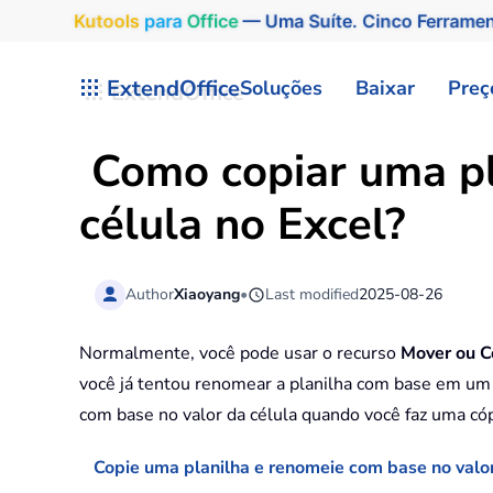
Kutools
para
Office
— Uma Suíte. Cinco Ferrame
Skip to main content
ExtendOffice
Soluções
Baixar
Preç
Como copiar uma pl
célula no Excel?
Author
Xiaoyang
•
Last modified
2025-08-26
Normalmente, você pode usar o recurso
Mover ou C
você já tentou renomear a planilha com base em um v
com base no valor da célula quando você faz uma cóp
Copie uma planilha e renomeie com base no valo