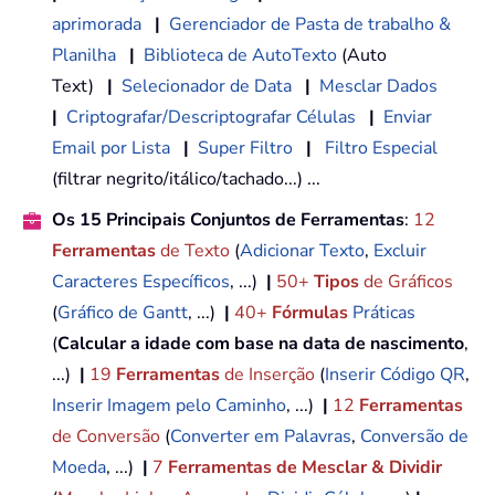
aprimorada
|
Gerenciador de Pasta de trabalho &
Planilha
|
Biblioteca de AutoTexto
(Auto
Text)
|
Selecionador de Data
|
Mesclar Dados
|
Criptografar/Descriptografar Células
|
Enviar
Email por Lista
|
Super Filtro
|
Filtro Especial
(filtrar negrito/itálico/tachado...) ...
Os 15 Principais Conjuntos de Ferramentas
:
12
Ferramentas
de Texto
(
Adicionar Texto
,
Excluir
Caracteres Específicos
, ...)
|
50+
Tipos
de Gráficos
(
Gráfico de Gantt
, ...)
|
40+
Fórmulas
Práticas
(
Calcular a idade com base na data de nascimento
,
...)
|
19
Ferramentas
de Inserção
(
Inserir Código QR
,
Inserir Imagem pelo Caminho
, ...)
|
12
Ferramentas
de Conversão
(
Converter em Palavras
,
Conversão de
Moeda
, ...)
|
7
Ferramentas de Mesclar & Dividir