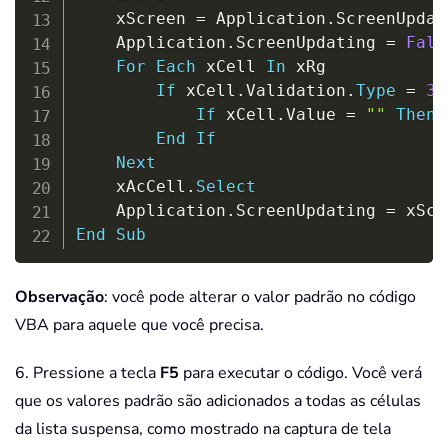
    xScreen 
=
 Application
.
ScreenUpdati
    Application
.
ScreenUpdating 
=
Fals
For
Each
 xCell 
In
 xRg

If
 xCell
.
Validation
.
Type
=
3
If
 xCell
.
Value 
=
""
Then
 
End
If
Next
    xAcCell
.
Select
    Application
.
ScreenUpdating 
=
End
Sub
Observação
: você pode alterar o valor padrão no código
VBA para aquele que você precisa.
6. Pressione a tecla
F5
para executar o código. Você verá
que os valores padrão são adicionados a todas as células
da lista suspensa, como mostrado na captura de tela