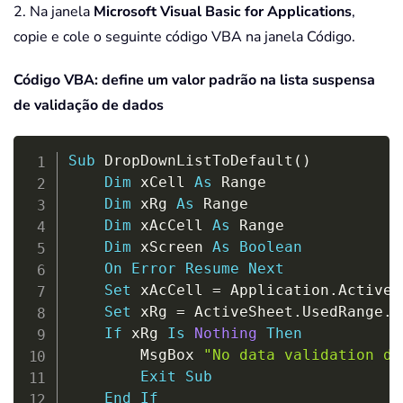
2. Na janela
Microsoft Visual Basic for Applications
,
copie e cole o seguinte código VBA na janela Código.
Código VBA: define um valor padrão na lista suspensa
de validação de dados
Copy
Sub
 DropDownListToDefault
(
)
Dim
 xCell 
As
 Range

Dim
 xRg 
As
 Range

Dim
 xAcCell 
As
 Range

Dim
 xScreen 
As
Boolean
On
Error
Resume
Next
Set
 xAcCell 
=
 Application
.
ActiveC
Set
 xRg 
=
 ActiveSheet
.
UsedRange
.
S
If
 xRg 
Is
Nothing
Then
        MsgBox 
"No data validation dr
Exit
Sub
End
If