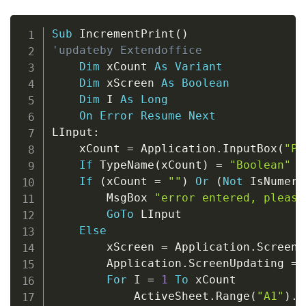
Copy
Sub
 IncrementPrint
(
)
'updateby Extendoffice
Dim
 xCount 
As
Variant
Dim
 xScreen 
As
Boolean
Dim
 I 
As
Long
On
Error
Resume
Next
LInput
:
    xCount 
=
 Application
.
InputBox
(
"Pl
If
 TypeName
(
xCount
)
=
"Boolean"
T
If
(
xCount 
=
""
)
Or
(
Not
 IsNumeri
        MsgBox 
"error entered, please
GoTo
 LInput

Else
        xScreen 
=
 Application
.
ScreenU
        Application
.
ScreenUpdating 
=
For
 I 
=
1
To
 xCount

            ActiveSheet
.
Range
(
"A1"
)
.
V