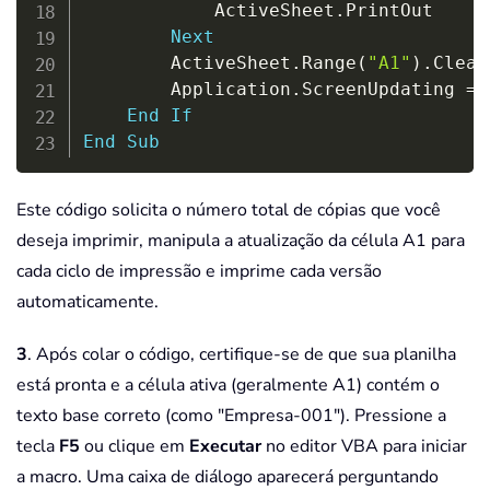
            ActiveSheet
.
PrintOut

Next
        ActiveSheet
.
Range
(
"A1"
)
.
Clear
        Application
.
ScreenUpdating 
=
 
End
If
End
Sub
Este código solicita o número total de cópias que você
deseja imprimir, manipula a atualização da célula A1 para
cada ciclo de impressão e imprime cada versão
automaticamente.
3
. Após colar o código, certifique-se de que sua planilha
está pronta e a célula ativa (geralmente A1) contém o
texto base correto (como "Empresa-001"). Pressione a
tecla
F5
ou clique em
Executar
no editor VBA para iniciar
a macro. Uma caixa de diálogo aparecerá perguntando