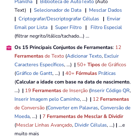
Planilha
|
Biblioteca de AutoTexto
(Auto
Text)
|
Selecionador de Data
|
Mesclar Dados
|
Criptografar/Descriptografar Células
|
Enviar
Email por Lista
|
Super Filtro
|
Filtro Especial
(filtrar negrito/itálico/tachado...) ...
Os 15 Principais Conjuntos de Ferramentas
:
12
Ferramentas
de Texto
(
Adicionar Texto
,
Excluir
Caracteres Específicos
, ...)
|
50+
Tipos
de Gráficos
(
Gráfico de Gantt
, ...)
|
40+
Fórmulas
Práticas
(
Calcular a idade com base na data de nascimento
,
...)
|
19
Ferramentas
de Inserção
(
Inserir Código QR
,
Inserir Imagem pelo Caminho
, ...)
|
12
Ferramentas
de Conversão
(
Converter em Palavras
,
Conversão de
Moeda
, ...)
|
7
Ferramentas de Mesclar & Dividir
(
Mesclar Linhas Avançado
,
Dividir Células
, ...)
|
...e
muito mais