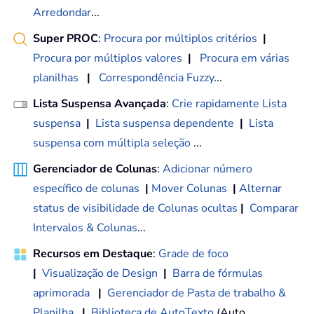
Arredondar
...
Super PROC
:
Procura por múltiplos critérios
|
Procura por múltiplos valores
|
Procura em várias
planilhas
|
Correspondência Fuzzy
...
Lista Suspensa Avançada
:
Crie rapidamente Lista
suspensa
|
Lista suspensa dependente
|
Lista
suspensa com múltipla seleção
...
Gerenciador de Colunas
:
Adicionar número
específico de colunas
|
Mover Colunas
|
Alternar
status de visibilidade de Colunas ocultas
|
Comparar
Intervalos & Colunas
...
Recursos em Destaque
:
Grade de foco
|
Visualização de Design
|
Barra de fórmulas
aprimorada
|
Gerenciador de Pasta de trabalho &
Planilha
|
Biblioteca de AutoTexto
(Auto