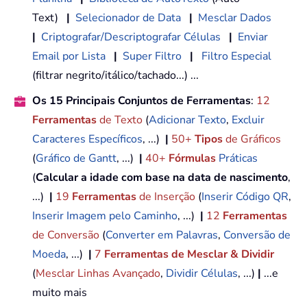
Text)
|
Selecionador de Data
|
Mesclar Dados
|
Criptografar/Descriptografar Células
|
Enviar
Email por Lista
|
Super Filtro
|
Filtro Especial
(filtrar negrito/itálico/tachado...) ...
Os 15 Principais Conjuntos de Ferramentas
:
12
Ferramentas
de Texto
(
Adicionar Texto
,
Excluir
Caracteres Específicos
, ...)
|
50+
Tipos
de Gráficos
(
Gráfico de Gantt
, ...)
|
40+
Fórmulas
Práticas
(
Calcular a idade com base na data de nascimento
,
...)
|
19
Ferramentas
de Inserção
(
Inserir Código QR
,
Inserir Imagem pelo Caminho
, ...)
|
12
Ferramentas
de Conversão
(
Converter em Palavras
,
Conversão de
Moeda
, ...)
|
7
Ferramentas de Mesclar & Dividir
(
Mesclar Linhas Avançado
,
Dividir Células
, ...)
|
...e
muito mais