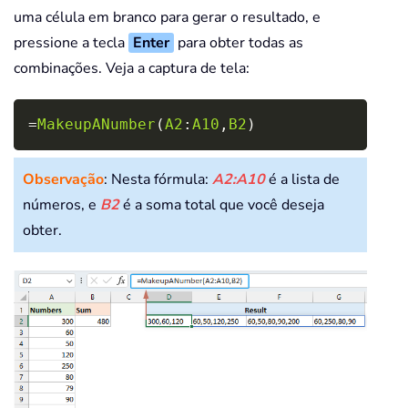
uma célula em branco para gerar o resultado, e
Call
 Combinations
(
arrNumbers
,
 x
pressione a tecla
Enter
para obter todas as
ReDim
 Preserve arrRes
(
0
To
 UBou
combinações. Veja a captura de tela:
    MakeupANumber 
=
End
Function
Copy
=
MakeupANumber
(
A2
:
A10
,
B2
)
Private
Sub
 Combinations
(
Numbers
(
)
Observação
: Nesta fórmula:
A2:A10
é a lista de
Dim
 currentSum 
As
Long
,
 i 
As
Lo
números, e
B2
é a soma total que você deseja
Dim
 remainingNumbers
(
)
As
Long
,
obter.
    currentSum 
=
0
If
(
Not
Not
 ArrTemp
)
<
>
0
Then
For
 i 
=
 LBound
(
ArrTemp
)
To
 
            currentSum 
=
 currentSum
Next
 i

End
If
If
 currentSum 
=
 Count 
Then