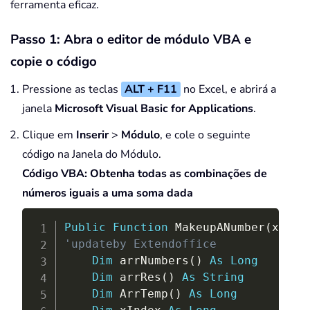
ferramenta eficaz.
Passo 1: Abra o editor de módulo VBA e
copie o código
Pressione as teclas
ALT + F11
no Excel, e abrirá a
janela
Microsoft Visual Basic for Applications
.
Clique em
Inserir
>
Módulo
, e cole o seguinte
código na Janela do Módulo.
Código VBA: Obtenha todas as combinações de
números iguais a uma soma dada
Copy
Public
Function
 MakeupANumber
(
xNumb
'updateby Extendoffice
Dim
 arrNumbers
(
)
As
Long
Dim
 arrRes
(
)
As
String
Dim
 ArrTemp
(
)
As
Long