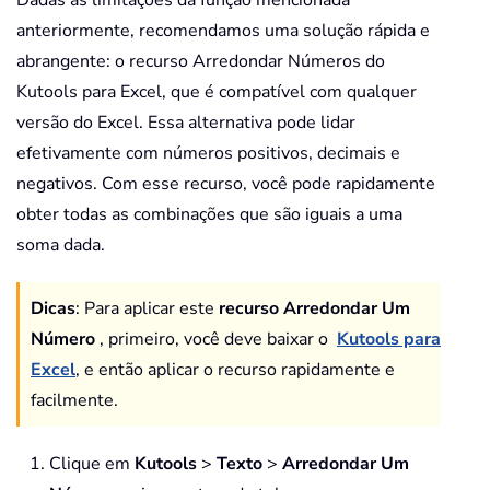
anteriormente, recomendamos uma solução rápida e
If
(
Not
Not
 newCombination
)
abrangente: o recurso Arredondar Números do
ReDim
 Preserve newCombi
Else
Kutools para Excel, que é compatível com qualquer
ReDim
 Preserve newCombi
versão do Excel. Essa alternativa pode lidar
End
If
efetivamente com números positivos, decimais e
negativos. Com esse recurso, você pode rapidamente
        newCombination
(
UBound
(
newCo
obter todas as combinações que são iguais a uma
soma dada.
        Combinations remainingNumbe
Next
 i

Dicas
:
Para aplicar este
recurso Arredondar Um
End
Sub
Número
, primeiro, você deve baixar o
Kutools para
Excel
, e então aplicar o recurso rapidamente e
facilmente.
Clique em
Kutools
>
Texto
>
Arredondar Um