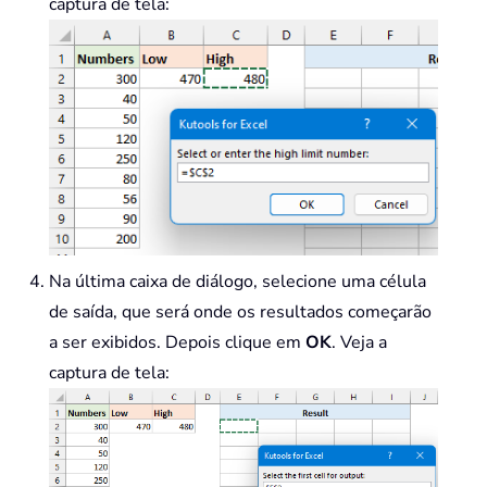
captura de tela:
For
 j 
=
1
To
 UBound
(
item
)
            OutputCell
.
Offset
(
rowOf
Next
 j

        rowOffset 
=
 rowOffset 
+
1
Next
End
Sub
Na última caixa de diálogo, selecione uma célula
de saída, que será onde os resultados começarão
a ser exibidos. Depois clique em
OK
. Veja a
captura de tela: