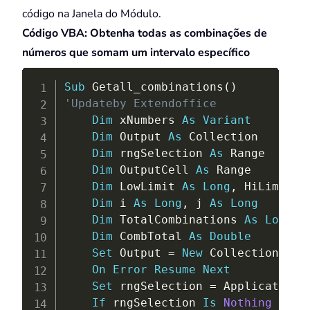
código na Janela do Módulo.
Código VBA: Obtenha todas as combinações de
números que somam um intervalo específico
Copy
Sub
 Getall_combinations
(
)
'Updateby Extendoffice
Dim
 xNumbers 
As
Variant
Dim
 Output 
As
 Collection

Dim
 rngSelection 
As
 Range

Dim
 OutputCell 
As
 Range

Dim
 LowLimit 
As
Long
,
 HiLimit 
A
Dim
 i 
As
Long
,
 j 
As
Long
Dim
 TotalCombinations 
As
Long
Dim
 CombTotal 
As
Double
Set
 Output 
=
New
 Collection

On
Error
Resume
Next
Set
 rngSelection 
=
 Application
.
If
 rngSelection 
Is
Nothing
Then