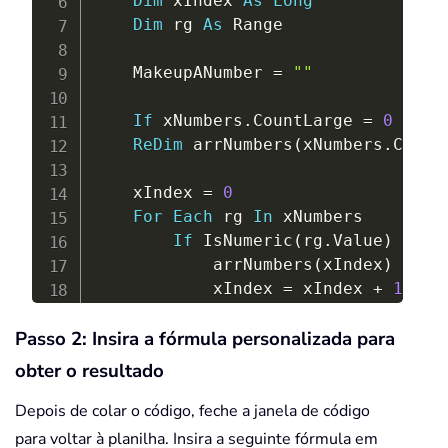
Dim
 xIndex 
As
Long
Dim
 rg 
As
 Range

    MakeupANumber 
=
""
If
 xNumbers
.
CountLarge 
=
0
Then
ReDim
 arrNumbers
(
xNumbers
.
Count
    xIndex 
=
0
For
Each
 rg 
In
 xNumbers

If
 IsNumeric
(
rg
.
Value
)
Then
            arrNumbers
(
xIndex
)
=
CL
            xIndex 
=
 xIndex 
+
1
End
If
Passo 2: Insira a fórmula personalizada para
Next
 rg

If
 xIndex 
=
0
Then
Exit
Functio
obter o resultado
ReDim
 Preserve arrNumbers
(
0
To
 
Depois de colar o código, feche a janela de código
ReDim
 arrRes
(
0
)
para voltar à planilha. Insira a seguinte fórmula em