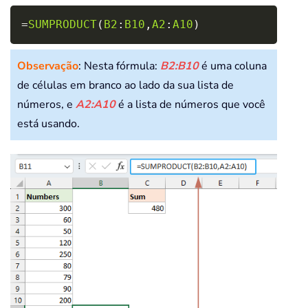
Copy
=
SUMPRODUCT
(
B2
:
B10
,
A2
:
A10
)
Observação
: Nesta fórmula:
B2:B10
é uma coluna
de células em branco ao lado da sua lista de
números, e
A2:A10
é a lista de números que você
está usando.