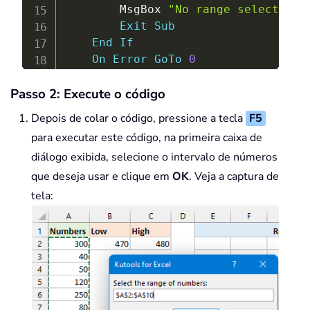
        MsgBox 
"No range selected. 
Exit
Sub
End
If
On
Error
GoTo
0
    xNumbers 
=
 rngSelection
.
Value

Passo 2: Execute o código
    LowLimit 
=
 Application
.
InputBox
    HiLimit 
=
 Application
.
InputBox
(
Depois de colar o código, pressione a tecla
F5
On
Error
Resume
Next
para executar este código, na primeira caixa de
Set
 OutputCell 
=
 Application
.
In
diálogo exibida, selecione o intervalo de números
If
 OutputCell 
Is
Nothing
Then
que deseja usar e clique em
        MsgBox 
"No output cell sele
OK
. Veja a captura de
Exit
Sub
tela:
End
If
On
Error
GoTo
0
    TotalCombinations 
=
2
^
(
UBound
For
 i 
=
1
To
 TotalCombinations 
Dim
 tempArr
(
)
As
Double
ReDim
 tempArr
(
1
To
 UBound
(
x
        CombTotal 
=
0