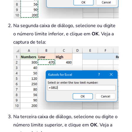
Dim
 k 
As
Long
:
 k 
=
0
For
 j 
=
1
To
 UBound
(
xNumber
Na segunda caixa de diálogo, selecione ou digite
If
 i 
And
(
2
^
(
j 
-
1
)
)
o número limite inferior, e clique em
OK
. Veja a
                k 
=
 k 
+
1
                tempArr
(
k
)
=
 xNumbe
captura de tela:
                CombTotal 
=
 CombTot
End
If
Next
 j

If
 CombTotal 
>
=
 LowLimit 
An
ReDim
 Preserve tempArr
(
            Output
.
Add tempArr

End
If
Next
 i

Dim
 rowOffset 
As
Long
    rowOffset 
=
0
Na terceira caixa de diálogo, selecione ou digite o
Dim
 item 
As
Variant
número limite superior, e clique em
OK
. Veja a
For
Each
 item 
In
 Output
