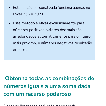
Else
ReDim
 Preserve rema
Esta função personalizada funciona apenas no
End
If
Excel 365 e 2021.
            remainingNumbers
(
UBound
Este método é eficaz exclusivamente para
Next
 j

números positivos; valores decimais são
Erase
 newCombination
(
)
arredondados automaticamente para o inteiro
mais próximo, e números negativos resultarão
If
(
Not
Not
 ArrTemp
)
<
>
0
T
em erros.
For
 k 
=
0
To
 UBound
(
Arr
If
(
Not
Not
 newComb
ReDim
 Preserve 
Else
ReDim
 Preserve 
Obtenha todas as combinações de
End
If
números iguais a uma soma dada
                newCombination
(
UBou
com um recurso poderoso
Next
 k

End
If
Dadas as limitações da função mencionada