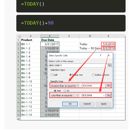
Copy
=
TODAY
(
)
Copy
=
TODAY
(
)
+
90