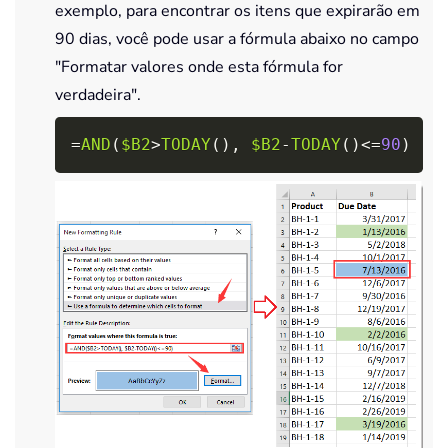
exemplo, para encontrar os itens que expirarão em
90 dias, você pode usar a fórmula abaixo no campo
"Formatar valores onde esta fórmula for
verdadeira".
Copy
=
AND
(
$B2
>
TODAY
(
)
,
$B2
-
TODAY
(
)
<=
90
)