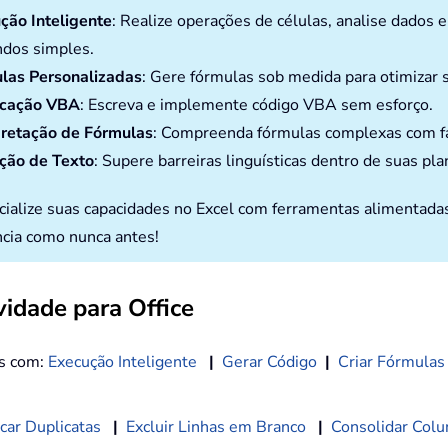
ção Inteligente
: Realize operações de células, analise dados 
dos simples.
las Personalizadas
: Gere fórmulas sob medida para otimizar s
icação VBA
: Escreva e implemente código VBA sem esforço.
pretação de Fórmulas
: Compreenda fórmulas complexas com fa
ção de Texto
: Supere barreiras linguísticas dentro de suas pla
cialize suas capacidades no Excel com ferramentas alimentada
ncia como nunca antes!
idade para Office
os com:
Execução Inteligente
|
Gerar Código
|
Criar Fórmulas
car Duplicatas
|
Excluir Linhas em Branco
|
Consolidar Colu