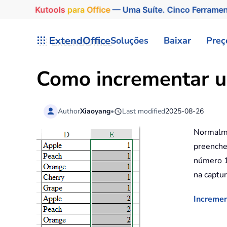
Kutools
para
Office
— Uma Suíte. Cinco Ferrame
Skip to main content
ExtendOffice
Soluções
Baixar
Preç
Como incrementar u
Author
Xiaoyang
•
Last modified
2025-08-26
Normalme
preenche
número 1,
na captur
Incremen