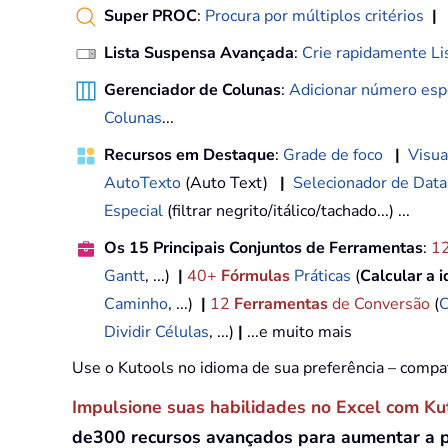
Super PROC
:
Procura por múltiplos critérios
|
Lista Suspensa Avançada
:
Crie rapidamente Li
Gerenciador de Colunas
:
Adicionar número espe
Colunas
...
Recursos em Destaque
:
Grade de foco
|
Visua
AutoTexto
(Auto Text)
|
Selecionador de Data
Especial
(filtrar negrito/itálico/tachado...) ...
Os 15 Principais Conjuntos de Ferramentas
:
1
Gantt
, ...)
|
40+
Fórmulas
Práticas
(
Calcular a 
Caminho
, ...)
|
12
Ferramentas
de Conversão
(
C
Dividir Células
, ...)
|
...e muito mais
Use o Kutools no idioma de sua preferência – compa
Impulsione suas habilidades no Excel com Ku
de300 recursos avançados para aumentar a 