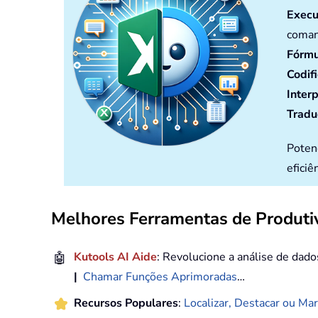
Execu
coman
Fórmu
Codif
Inter
Tradu
Poten
eficiê
Melhores Ferramentas de Produtiv
🤖
Kutools AI Aide
: Revolucione a análise de dad
|
Chamar Funções Aprimoradas
…
Recursos Populares
:
Localizar, Destacar ou Mar