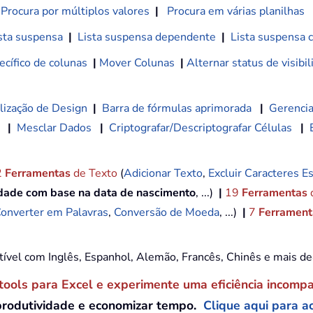
Procura por múltiplos valores
|
Procura em várias planilhas
sta suspensa
|
Lista suspensa dependente
|
Lista suspensa 
cífico de colunas
|
Mover Colunas
|
Alternar status de visibi
lização de Design
|
Barra de fórmulas aprimorada
|
Gerencia
|
Mesclar Dados
|
Criptografar/Descriptografar Células
|
2
Ferramentas
de Texto
(
Adicionar Texto
,
Excluir Caracteres Es
idade com base na data de nascimento
, ...)
|
19
Ferramentas
onverter em Palavras
,
Conversão de Moeda
, ...)
|
7
Ferramenta
tível com Inglês, Espanhol, Alemão, Francês, Chinês e mais d
tools para Excel e experimente uma eficiência incomp
produtividade e economizar tempo.
Clique aqui para ac