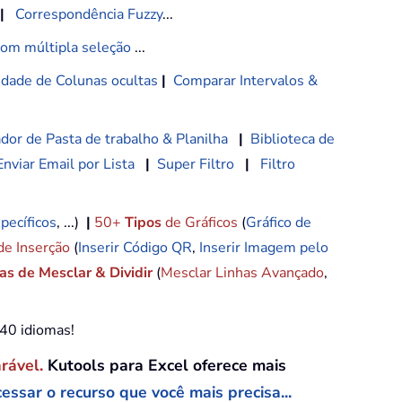
|
Correspondência Fuzzy
...
com múltipla seleção
...
lidade de Colunas ocultas
|
Comparar Intervalos &
dor de Pasta de trabalho & Planilha
|
Biblioteca de
Enviar Email por Lista
|
Super Filtro
|
Filtro
pecíficos
, ...)
|
50+
Tipos
de Gráficos
(
Gráfico de
de Inserção
(
Inserir Código QR
,
Inserir Imagem pelo
s de Mesclar & Dividir
(
Mesclar Linhas Avançado
,
e40 idiomas!
arável.
Kutools para Excel oferece mais
essar o recurso que você mais precisa...