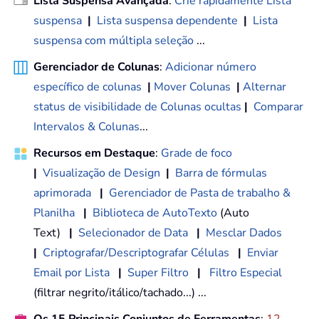
Lista Suspensa Avançada
:
Crie rapidamente Lista
suspensa
|
Lista suspensa dependente
|
Lista
suspensa com múltipla seleção
...
Gerenciador de Colunas
:
Adicionar número
específico de colunas
|
Mover Colunas
|
Alternar
status de visibilidade de Colunas ocultas
|
Comparar
Intervalos & Colunas
...
Recursos em Destaque
:
Grade de foco
|
Visualização de Design
|
Barra de fórmulas
aprimorada
|
Gerenciador de Pasta de trabalho &
Planilha
|
Biblioteca de AutoTexto
(Auto
Text)
|
Selecionador de Data
|
Mesclar Dados
|
Criptografar/Descriptografar Células
|
Enviar
Email por Lista
|
Super Filtro
|
Filtro Especial
(filtrar negrito/itálico/tachado...) ...
Os 15 Principais Conjuntos de Ferramentas
:
12