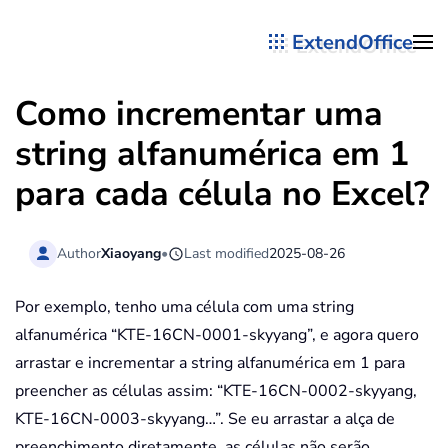
ExtendOffice
Skip to main content
Como incrementar uma
string alfanumérica em 1
para cada célula no Excel?
Author
Xiaoyang
•
Last modified
2025-08-26
Por exemplo, tenho uma célula com uma string
alfanumérica “KTE-16CN-0001-skyyang”, e agora quero
arrastar e incrementar a string alfanumérica em 1 para
preencher as células assim: “KTE-16CN-0002-skyyang,
KTE-16CN-0003-skyyang…”. Se eu arrastar a alça de
preenchimento diretamente, as células não serão