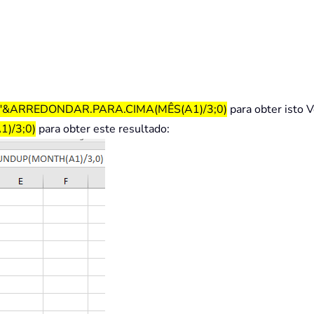
e"&ARREDONDAR.PARA.CIMA(MÊS(A1)/3;0)
para obter isto 
)/3;0)
para obter este resultado: