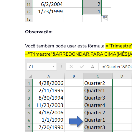
Observação:
Você também pode usar esta fórmula
="Trimestr
="Trimestre"&ARREDONDAR.PARA.CIMA(MÊS(A1