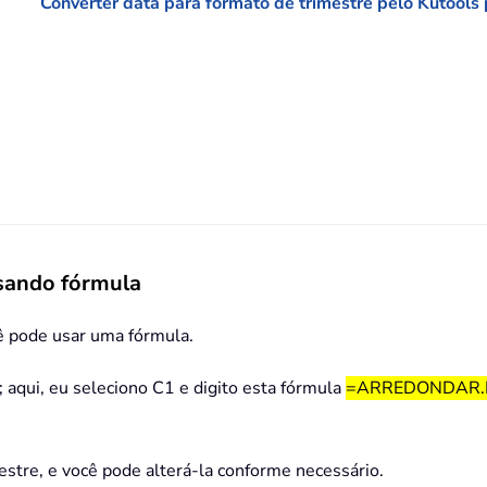
Converter data para formato de trimestre pelo Kutools
usando fórmula
cê pode usar uma fórmula.
 aqui, eu seleciono C1 e digito esta fórmula
=ARREDONDAR.P
.
estre, e você pode alterá-la conforme necessário.