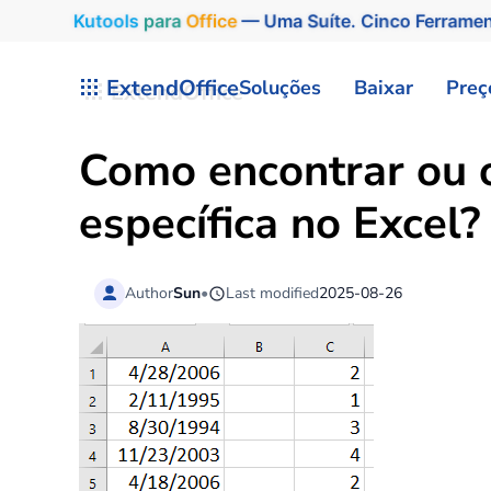
Kutools
para
Office
— Uma Suíte. Cinco Ferrame
Skip to main content
ExtendOffice
Soluções
Baixar
Preç
Como encontrar ou o
específica no Excel?
Author
Sun
•
Last modified
2025-08-26