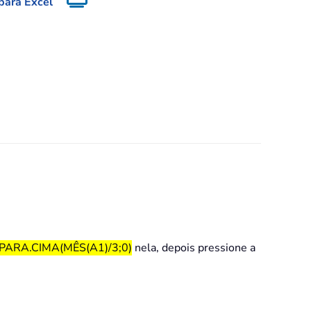
 para Excel
ARA.CIMA(MÊS(A1)/3;0)
nela, depois pressione a