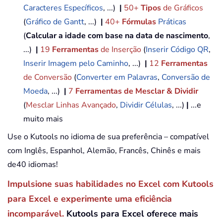
Caracteres Específicos
, ...)
|
50+
Tipos
de Gráficos
(
Gráfico de Gantt
, ...)
|
40+
Fórmulas
Práticas
(
Calcular a idade com base na data de nascimento
,
...)
|
19
Ferramentas
de Inserção
(
Inserir Código QR
,
Inserir Imagem pelo Caminho
, ...)
|
12
Ferramentas
de Conversão
(
Converter em Palavras
,
Conversão de
Moeda
, ...)
|
7
Ferramentas de Mesclar & Dividir
(
Mesclar Linhas Avançado
,
Dividir Células
, ...)
|
...e
muito mais
Use o Kutools no idioma de sua preferência – compatível
com Inglês, Espanhol, Alemão, Francês, Chinês e mais
de40 idiomas!
Impulsione suas habilidades no Excel com Kutools
para Excel e experimente uma eficiência
incomparável.
Kutools para Excel oferece mais