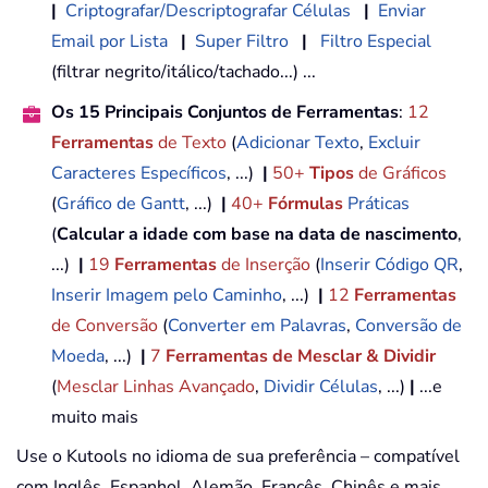
|
Criptografar/Descriptografar Células
|
Enviar
Email por Lista
|
Super Filtro
|
Filtro Especial
(filtrar negrito/itálico/tachado...) ...
Os 15 Principais Conjuntos de Ferramentas
:
12
Ferramentas
de Texto
(
Adicionar Texto
,
Excluir
Caracteres Específicos
, ...)
|
50+
Tipos
de Gráficos
(
Gráfico de Gantt
, ...)
|
40+
Fórmulas
Práticas
(
Calcular a idade com base na data de nascimento
,
...)
|
19
Ferramentas
de Inserção
(
Inserir Código QR
,
Inserir Imagem pelo Caminho
, ...)
|
12
Ferramentas
de Conversão
(
Converter em Palavras
,
Conversão de
Moeda
, ...)
|
7
Ferramentas de Mesclar & Dividir
(
Mesclar Linhas Avançado
,
Dividir Células
, ...)
|
...e
muito mais
Use o Kutools no idioma de sua preferência – compatível
com Inglês, Espanhol, Alemão, Francês, Chinês e mais