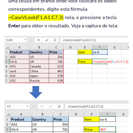
uma célula em branco onde você colocará os dados
correspondentes, digite esta fórmula
=CaseVLook(F1,A1:C7,3)
nela, e pressione a tecla
Enter
para obter o resultado. Veja a captura de tela: