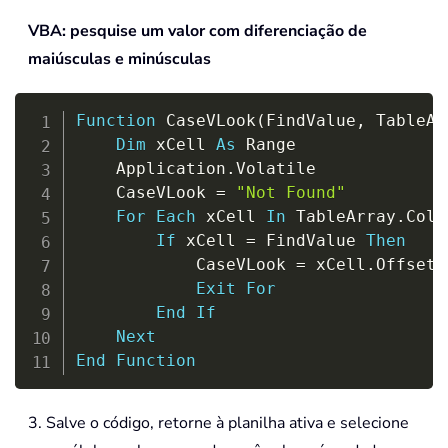
VBA: pesquise um valor com diferenciação de
maiúsculas e minúsculas
Copy
Function
 CaseVLook
(
FindValue
,
 TableAr
Dim
 xCell 
As
 Range

    Application
.
Volatile

    CaseVLook 
=
"Not Found"
For
Each
 xCell 
In
 TableArray
.
Colu
If
 xCell 
=
 FindValue 
Then
            CaseVLook 
=
 xCell
.
Offset
(
Exit
For
End
If
Next
End
Function
3. Salve o código, retorne à planilha ativa e selecione