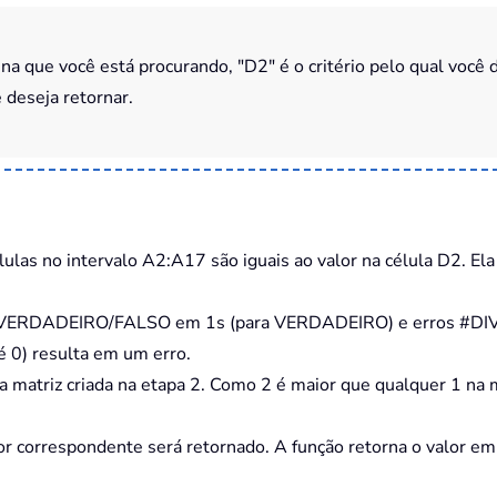
na que você está procurando, "D2" é o critério pelo qual você 
 deseja retornar.
ulas no intervalo A2:A17 são iguais ao valor na célula D2. E
 VERDADEIRO/FALSO em 1s (para VERDADEIRO) e erros #DIV/0!
 0) resulta em um erro.
a matriz criada na etapa 2. Como 2 é maior que qualquer 1 na m
.
or correspondente será retornado. A função retorna o valor e