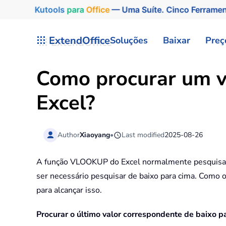
Kutools
para
Office
— Uma Suíte. Cinco Ferrame
Skip to main content
ExtendOffice
Soluções
Baixar
Preç
Como procurar um v
Excel?
Author
Xiaoyang
•
Last modified
2025-08-26
A função VLOOKUP do Excel normalmente pesquisa de
ser necessário pesquisar de baixo para cima. Como
para alcançar isso.
Procurar o último valor correspondente de baixo p