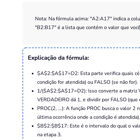
Nota: Na fórmula acima: "A2:A17" indica a colu
"B2:B17" é a lista que contém o valor que você
Explicação da fórmula:
$A$2:$A$17=D2: Esta parte verifica quais cél
condição for atendida) ou FALSO (se não for).
1/($A$2:$A$17=D2): Isso converte a matriz
VERDADEIRO dá 1, e dividir por FALSO (que é
PROC(2, ...): A função PROC busca o valor 2 n
última ocorrência onde a condição é atendida)
$B$2:$B$17: Este é o intervalo do qual o val
na etapa 3.