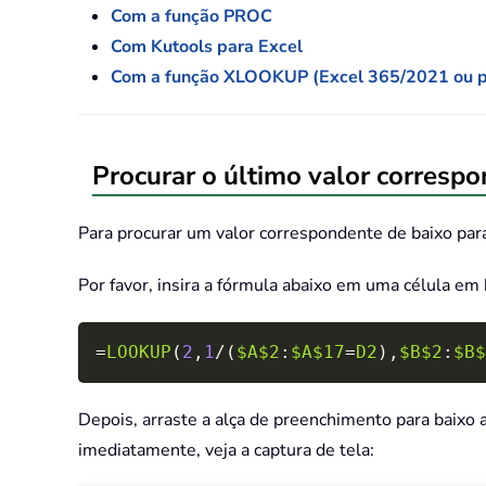
Com a função PROC
Com Kutools para Excel
Com a função XLOOKUP (Excel 365/2021 ou po
Procurar o último valor corresp
Para procurar um valor correspondente de baixo para
Por favor, insira a fórmula abaixo em uma célula em
=
LOOKUP
(
2
,
1
/
(
$A$2
:
$A$17
=
D2
)
,
$B$2
:
$B$
Depois, arraste a alça de preenchimento para baixo 
imediatamente, veja a captura de tela: