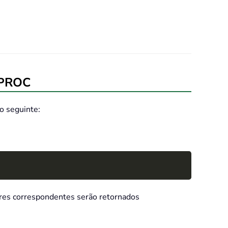
o PROC
o seguinte:
Copy
lores correspondentes serão retornados