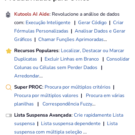
🤖
Kutools AI Aide
: Revolucione a análise de dados
com:
Execução Inteligente
|
Gerar Código
|
Criar
Fórmulas Personalizadas
|
Analisar Dados e Gerar
Gráficos
|
Chamar Funções Aprimoradas
…
Recursos Populares
:
Localizar, Destacar ou Marcar
Duplicatas
|
Excluir Linhas em Branco
|
Consolidar
Colunas ou Células sem Perder Dados
|
Arredondar
...
Super PROC
:
Procura por múltiplos critérios
|
Procura por múltiplos valores
|
Procura em várias
planilhas
|
Correspondência Fuzzy
...
Lista Suspensa Avançada
:
Crie rapidamente Lista
suspensa
|
Lista suspensa dependente
|
Lista
suspensa com múltipla seleção
...