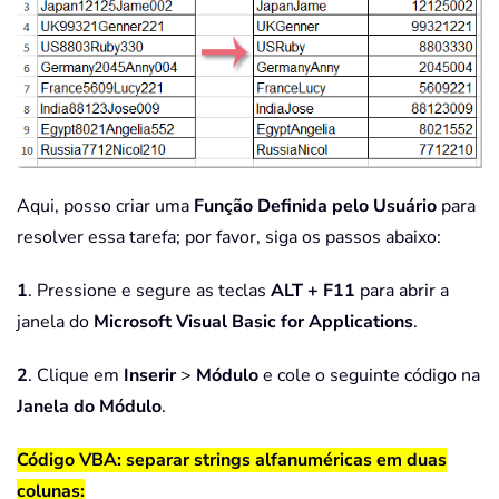
Aqui, posso criar uma
Função Definida pelo Usuário
para
resolver essa tarefa; por favor, siga os passos abaixo:
1
. Pressione e segure as teclas
ALT + F11
para abrir a
janela do
Microsoft Visual Basic for Applications
.
2
. Clique em
Inserir
>
Módulo
e cole o seguinte código na
Janela do Módulo
.
Código VBA: separar strings alfanuméricas em duas
colunas: