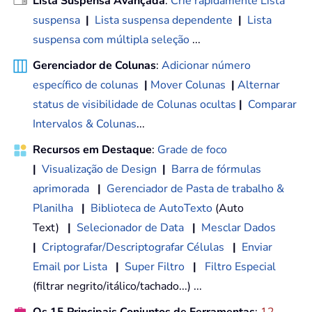
Lista Suspensa Avançada
:
Crie rapidamente Lista
suspensa
|
Lista suspensa dependente
|
Lista
suspensa com múltipla seleção
...
Gerenciador de Colunas
:
Adicionar número
específico de colunas
|
Mover Colunas
|
Alternar
status de visibilidade de Colunas ocultas
|
Comparar
Intervalos & Colunas
...
Recursos em Destaque
:
Grade de foco
|
Visualização de Design
|
Barra de fórmulas
aprimorada
|
Gerenciador de Pasta de trabalho &
Planilha
|
Biblioteca de AutoTexto
(Auto
Text)
|
Selecionador de Data
|
Mesclar Dados
|
Criptografar/Descriptografar Células
|
Enviar
Email por Lista
|
Super Filtro
|
Filtro Especial
(filtrar negrito/itálico/tachado...) ...
Os 15 Principais Conjuntos de Ferramentas
:
12