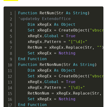
Copy
Function
 RetNum
(
Str 
As
String
)
'updateby Extendoffice
Dim
 xRegEx 
As
Object
Set
 xRegEx 
=
 CreateObject
(
"vbscri
    xRegEx
.
Global
=
True
    xRegEx
.
Pattern 
=
"[^\d]+"
    RetNum 
=
 xRegEx
.
Replace
(
Str
,
""
)
Set
 xRegEx 
=
Nothing
End
Function
Function
 RetNonNum
(
Str 
As
String
)
Dim
 xRegEx 
As
Object
Set
 xRegEx 
=
 CreateObject
(
"vbscri
    xRegEx
.
Global
=
True
    xRegEx
.
Pattern 
=
"[\d]+"
    RetNonNum 
=
 xRegEx
.
Replace
(
Str
,
"
Set
 xRegEx 
=
Nothing
End
Function