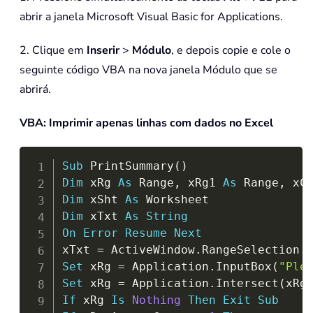
abrir a janela Microsoft Visual Basic for Applications.
2. Clique em
Inserir
>
Módulo
, e depois copie e cole o
seguinte código VBA na nova janela Módulo que se
abrirá.
VBA: Imprimir apenas linhas com dados no Excel
Copy
Sub
 PrintSummary
(
)
Dim
 xRg 
As
 Range
,
 xRg1 
As
 Range
,
 xC
Dim
 xSht 
As
Dim
 xTxt 
As
String
On
Error
Resume
Next
xTxt 
=
 ActiveWindow
.
RangeSelection
.
Set
 xRg 
=
 Application
.
InputBox
(
"Ple
Set
 xRg 
=
 Application
.
Intersect
(
xRg
If
 xRg 
Is
Nothing
Then
Exit
Sub