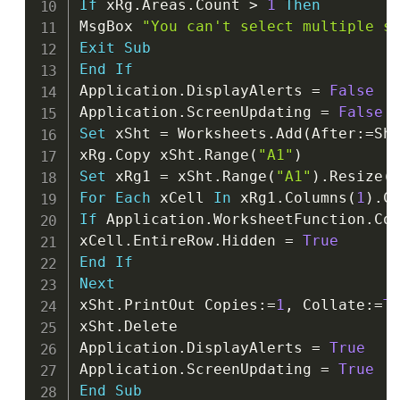
If
 xRg
.
Areas
.
Count 
>
1
Then
MsgBox 
"You can't select multiple s
Exit
Sub
End
If
Application
.
DisplayAlerts 
=
False
Application
.
ScreenUpdating 
=
False
Set
 xSht 
=
 Worksheets
.
Add
(
After
:
=
Sh
xRg
.
Copy xSht
.
Range
(
"A1"
)
Set
 xRg1 
=
 xSht
.
Range
(
"A1"
)
.
Resize
(
For
Each
 xCell 
In
 xRg1
.
Columns
(
1
)
.
If
 Application
.
WorksheetFunction
.
Co
xCell
.
EntireRow
.
Hidden 
=
True
End
If
Next
xSht
.
PrintOut Copies
:
=
1
,
 Collate
:
=
T
xSht
.
Delete

Application
.
DisplayAlerts 
=
True
Application
.
ScreenUpdating 
=
True
End
Sub