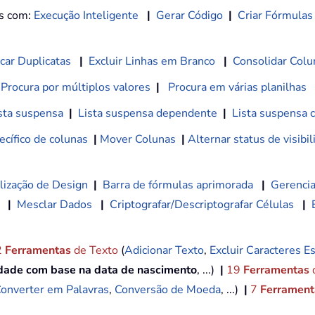
os com:
Execução Inteligente
|
Gerar Código
|
Criar Fórmulas
car Duplicatas
|
Excluir Linhas em Branco
|
Consolidar Colu
Procura por múltiplos valores
|
Procura em várias planilhas
sta suspensa
|
Lista suspensa dependente
|
Lista suspensa 
cífico de colunas
|
Mover Colunas
|
Alternar status de visibi
lização de Design
|
Barra de fórmulas aprimorada
|
Gerencia
|
Mesclar Dados
|
Criptografar/Descriptografar Células
|
2
Ferramentas
de Texto
(
Adicionar Texto
,
Excluir Caracteres Es
idade com base na data de nascimento
, ...)
|
19
Ferramentas
onverter em Palavras
,
Conversão de Moeda
, ...)
|
7
Ferramenta