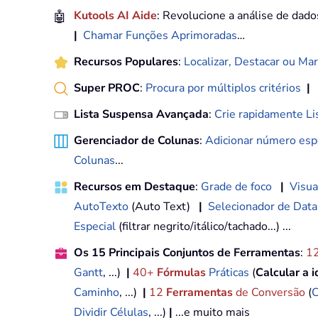
🤖
Kutools AI Aide
: Revolucione a análise de dad
|
Chamar Funções Aprimoradas
…
Recursos Populares
:
Localizar, Destacar ou Mar
Super PROC
:
Procura por múltiplos critérios
|
Lista Suspensa Avançada
:
Crie rapidamente Li
Gerenciador de Colunas
:
Adicionar número espe
Colunas
...
Recursos em Destaque
:
Grade de foco
|
Visua
AutoTexto
(Auto Text)
|
Selecionador de Data
Especial
(filtrar negrito/itálico/tachado...) ...
Os 15 Principais Conjuntos de Ferramentas
:
1
Gantt
, ...)
|
40+
Fórmulas
Práticas
(
Calcular a 
Caminho
, ...)
|
12
Ferramentas
de Conversão
(
C
Dividir Células
, ...)
|
...e muito mais