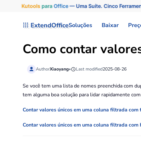
Kutools
para
Office
— Uma Suíte. Cinco Ferrame
Skip to main content
ExtendOffice
Soluções
Baixar
Preç
Como contar valores
Author
Xiaoyang
•
Last modified
2025-08-26
Se você tem uma lista de nomes preenchida com dupl
tem alguma boa solução para lidar rapidamente com 
Contar valores únicos em uma coluna filtrada com 
Contar valores únicos em uma coluna filtrada com 