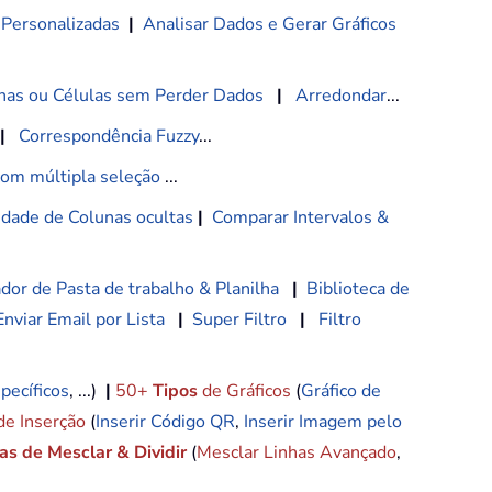
 Personalizadas
|
Analisar Dados e Gerar Gráficos
nas ou Células sem Perder Dados
|
Arredondar
...
|
Correspondência Fuzzy
...
com múltipla seleção
...
lidade de Colunas ocultas
|
Comparar Intervalos &
dor de Pasta de trabalho & Planilha
|
Biblioteca de
Enviar Email por Lista
|
Super Filtro
|
Filtro
pecíficos
, ...)
|
50+
Tipos
de Gráficos
(
Gráfico de
de Inserção
(
Inserir Código QR
,
Inserir Imagem pelo
s de Mesclar & Dividir
(
Mesclar Linhas Avançado
,