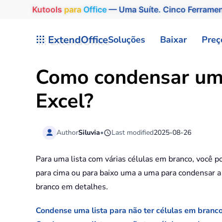
Kutools
para
Office
— Uma Suíte. Cinco Ferrame
Skip to main content
ExtendOffice
Soluções
Baixar
Preç
Como condensar uma 
Excel?
Author
Siluvia
•
Last modified
2025-08-26
Para uma lista com várias células em branco, você p
para cima ou para baixo uma a uma para condensar a
branco em detalhes.
Condense uma lista para não ter células em branco