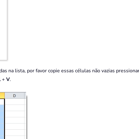
das na lista, por favor copie essas células não vazias pression
l
+
V
.