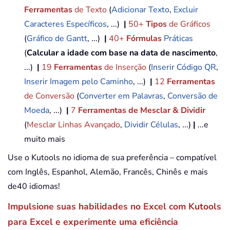
Ferramentas
de Texto
(
Adicionar Texto
,
Excluir
Caracteres Específicos
, ...)
|
50+
Tipos
de Gráficos
(
Gráfico de Gantt
, ...)
|
40+
Fórmulas
Práticas
(
Calcular a idade com base na data de nascimento
,
...)
|
19
Ferramentas
de Inserção
(
Inserir Código QR
,
Inserir Imagem pelo Caminho
, ...)
|
12
Ferramentas
de Conversão
(
Converter em Palavras
,
Conversão de
Moeda
, ...)
|
7
Ferramentas de Mesclar & Dividir
(
Mesclar Linhas Avançado
,
Dividir Células
, ...)
|
...e
muito mais
Use o Kutools no idioma de sua preferência – compatível
com Inglês, Espanhol, Alemão, Francês, Chinês e mais
de40 idiomas!
Impulsione suas habilidades no Excel com Kutools
para Excel e experimente uma eficiência