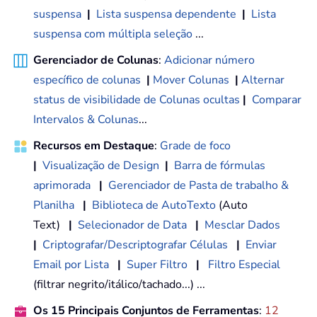
suspensa
|
Lista suspensa dependente
|
Lista
suspensa com múltipla seleção
...
Gerenciador de Colunas
:
Adicionar número
específico de colunas
|
Mover Colunas
|
Alternar
status de visibilidade de Colunas ocultas
|
Comparar
Intervalos & Colunas
...
Recursos em Destaque
:
Grade de foco
|
Visualização de Design
|
Barra de fórmulas
aprimorada
|
Gerenciador de Pasta de trabalho &
Planilha
|
Biblioteca de AutoTexto
(Auto
Text)
|
Selecionador de Data
|
Mesclar Dados
|
Criptografar/Descriptografar Células
|
Enviar
Email por Lista
|
Super Filtro
|
Filtro Especial
(filtrar negrito/itálico/tachado...) ...
Os 15 Principais Conjuntos de Ferramentas
:
12