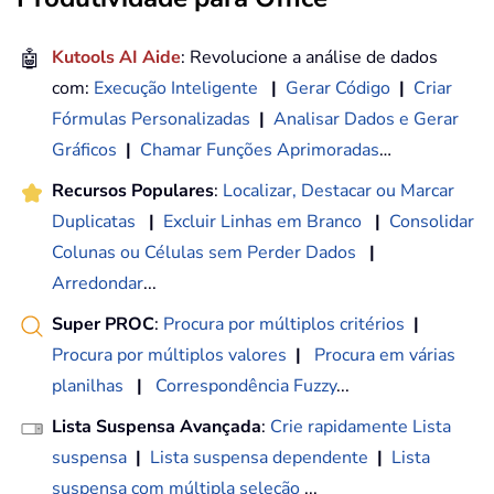
🤖
Kutools AI Aide
: Revolucione a análise de dados
com:
Execução Inteligente
|
Gerar Código
|
Criar
Fórmulas Personalizadas
|
Analisar Dados e Gerar
Gráficos
|
Chamar Funções Aprimoradas
…
Recursos Populares
:
Localizar, Destacar ou Marcar
Duplicatas
|
Excluir Linhas em Branco
|
Consolidar
Colunas ou Células sem Perder Dados
|
Arredondar
...
Super PROC
:
Procura por múltiplos critérios
|
Procura por múltiplos valores
|
Procura em várias
planilhas
|
Correspondência Fuzzy
...
Lista Suspensa Avançada
:
Crie rapidamente Lista
suspensa
|
Lista suspensa dependente
|
Lista
suspensa com múltipla seleção
...