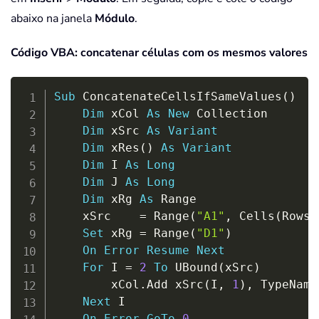
abaixo na janela
Módulo
.
Código VBA: concatenar células com os mesmos valores
Copy
Sub
 ConcatenateCellsIfSameValues
(
)
Dim
 xCol 
As
New
 Collection

Dim
 xSrc 
As
Variant
Dim
 xRes
(
)
As
Variant
Dim
 I 
As
Long
Dim
 J 
As
Long
Dim
 xRg 
As
 Range

	xSrc    
=
 Range
(
"A1"
,
 Cells
(
Rows
.
Set
 xRg 
=
 Range
(
"D1"
)
On
Error
Resume
Next
For
 I 
=
2
To
 UBound
(
xSrc
)
		xCol
.
Add xSrc
(
I
,
1
)
,
 TypeName
Next
 I

On
Error
GoTo
0