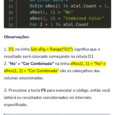
ReDim
 xRes
(
1
To
 xCol
.
Count 
+
1
,
1
	xRes
(
1
,
1
)
=
"No"
	xRes
(
1
,
2
)
=
"Combined Color"
For
 I 
=
1
To
 xCol
.
Count

		xRes
(
I 
+
1
,
1
)
=
 xCol
(
I
)
Observações
:
For
 J 
=
2
To
 UBound
(
xSrc
)
If
 xSrc
(
J
,
1
)
=
 xRes
(
I 
+
1.
D1
na linha
Set xRg = Range("D1")
significa que o
				xRes
(
I 
+
1
,
2
)
=
 xRes
End
If
resultado será colocado começando na célula D1.
Next
 J

2. "
No
" e
"Cor Combinada"
na linha
xRes(1, 1) = "No" e
		xRes
(
I 
+
1
,
2
)
=
 Mid
(
xRes
(
I 
+
xRes(1, 2) = "Cor Combinada"
são os cabeçalhos das
Next
 I

colunas selecionadas.
Set
 xRg 
=
 xRg
.
Resize
(
UBound
(
xRes
,
	xRg
.
NumberFormat 
=
"@"
3. Pressione a tecla
F5
para executar o código, então você
	xRg 
=
 xRes

obterá os resultados concatenados no intervalo
	xRg
.
EntireColumn
.
especificado.
End
Sub