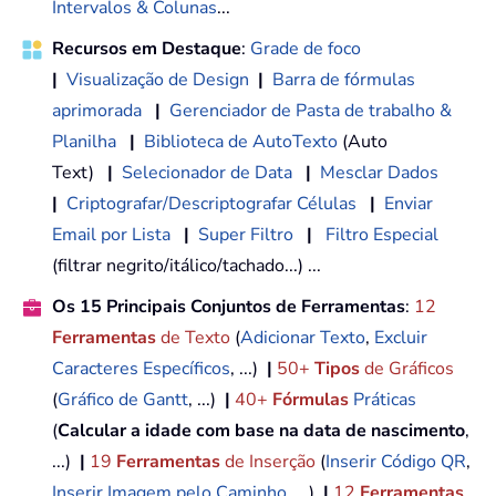
Intervalos & Colunas
...
Recursos em Destaque
:
Grade de foco
|
Visualização de Design
|
Barra de fórmulas
aprimorada
|
Gerenciador de Pasta de trabalho &
Planilha
|
Biblioteca de AutoTexto
(Auto
Text)
|
Selecionador de Data
|
Mesclar Dados
|
Criptografar/Descriptografar Células
|
Enviar
Email por Lista
|
Super Filtro
|
Filtro Especial
(filtrar negrito/itálico/tachado...) ...
Os 15 Principais Conjuntos de Ferramentas
:
12
Ferramentas
de Texto
(
Adicionar Texto
,
Excluir
Caracteres Específicos
, ...)
|
50+
Tipos
de Gráficos
(
Gráfico de Gantt
, ...)
|
40+
Fórmulas
Práticas
(
Calcular a idade com base na data de nascimento
,
...)
|
19
Ferramentas
de Inserção
(
Inserir Código QR
,
Inserir Imagem pelo Caminho
, ...)
|
12
Ferramentas