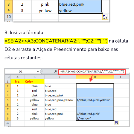
3. Insira a fórmula
=SE(A2<>A3;CONCATENAR(A2;",""";C2;""");"")
na célula
D2 e arraste a Alça de Preenchimento para baixo nas
células restantes.