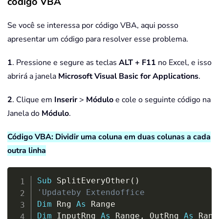
código VBA
Se você se interessa por código VBA, aqui posso
apresentar um código para resolver esse problema.
1
. Pressione e segure as teclas
ALT + F11
no Excel, e isso
abrirá a janela
Microsoft Visual Basic for Applications
.
2
. Clique em
Inserir
>
Módulo
e cole o seguinte código na
Janela do
Módulo
.
Código VBA: Dividir uma coluna em duas colunas a cada
outra linha
Copy
Sub
 SplitEveryOther
(
)
'Updateby Extendoffice
Dim
 Rng 
As
Dim
 InputRng 
As
 Range
,
 OutRng 
As