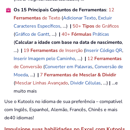
Os 15 Principais Conjuntos de Ferramentas
:
12
Ferramentas
de Texto
(
Adicionar Texto
,
Excluir
Caracteres Específicos
, ...)
|
50+
Tipos
de Gráficos
(
Gráfico de Gantt
, ...)
|
40+
Fórmulas
Práticas
(
Calcular a idade com base na data de nascimento
,
...)
|
19
Ferramentas
de Inserção
(
Inserir Código QR
,
Inserir Imagem pelo Caminho
, ...)
|
12
Ferramentas
de Conversão
(
Converter em Palavras
,
Conversão de
Moeda
, ...)
|
7
Ferramentas de Mesclar & Dividir
(
Mesclar Linhas Avançado
,
Dividir Células
, ...)
|
...e
muito mais
Use o Kutools no idioma de sua preferência – compatível
com Inglês, Espanhol, Alemão, Francês, Chinês e mais
de40 idiomas!
Impulsione suas habilidades no Excel com Kutools