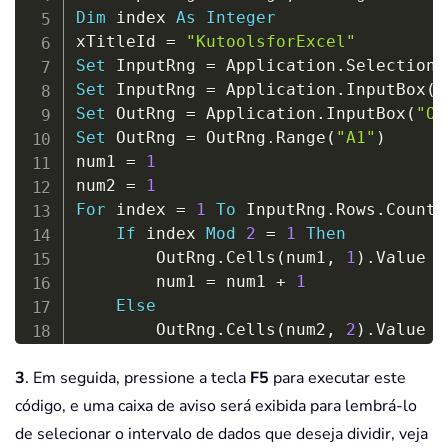
Dim
 index 
As
Integer
xTitleId 
=
"KutoolsforExcel"
Set
 InputRng 
=
 Application
.
Set
 InputRng 
=
 Application
.
InputBox
(
"
Set
 OutRng 
=
 Application
.
InputBox
(
"Ou
Set
 OutRng 
=
 OutRng
.
Range
(
"A1"
)
num1 
=
1
num2 
=
1
For
 index 
=
1
To
 InputRng
.
Rows
.
Count

If
 index 
Mod
2
=
1
Then
        OutRng
.
Cells
(
num1
,
1
)
.
Value 
=
        num1 
=
 num1 
+
1
Else
        OutRng
.
Cells
(
num2
,
2
)
.
Value 
=
        num2 
=
 num2 
+
1
3
. Em seguida, pressione a tecla
F5
para executar este
End
If
Next
código, e uma caixa de aviso será exibida para lembrá-lo
End
Sub
de selecionar o intervalo de dados que deseja dividir, veja