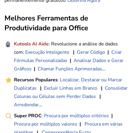
permanentemente gratuitos!
Obtenha Agora
Melhores Ferramentas de
Produtividade para Office
🤖
Kutools AI Aide
: Revolucione a análise de dados
com:
Execução Inteligente
|
Gerar Código
|
Criar
Fórmulas Personalizadas
|
Analisar Dados e Gerar
Gráficos
|
Chamar Funções Aprimoradas
…
Recursos Populares
:
Localizar, Destacar ou Marcar
Duplicatas
|
Excluir Linhas em Branco
|
Consolidar
Colunas ou Células sem Perder Dados
|
Arredondar
...
Super PROC
:
Procura por múltiplos critérios
|
Procura por múltiplos valores
|
Procura em várias
planilhas
|
Correspondência Fuzzy
...