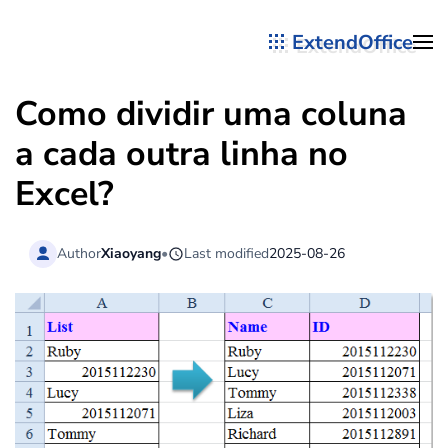
ExtendOffice
Skip to main content
Como dividir uma coluna
a cada outra linha no
Excel?
Author
Xiaoyang
•
Last modified
2025-08-26