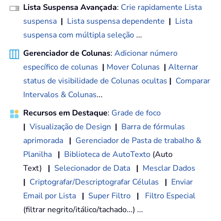
Lista Suspensa Avançada
:
Crie rapidamente Lista
suspensa
|
Lista suspensa dependente
|
Lista
suspensa com múltipla seleção
...
Gerenciador de Colunas
:
Adicionar número
específico de colunas
|
Mover Colunas
|
Alternar
status de visibilidade de Colunas ocultas
|
Comparar
Intervalos & Colunas
...
Recursos em Destaque
:
Grade de foco
|
Visualização de Design
|
Barra de fórmulas
aprimorada
|
Gerenciador de Pasta de trabalho &
Planilha
|
Biblioteca de AutoTexto
(Auto
Text)
|
Selecionador de Data
|
Mesclar Dados
|
Criptografar/Descriptografar Células
|
Enviar
Email por Lista
|
Super Filtro
|
Filtro Especial
(filtrar negrito/itálico/tachado...) ...