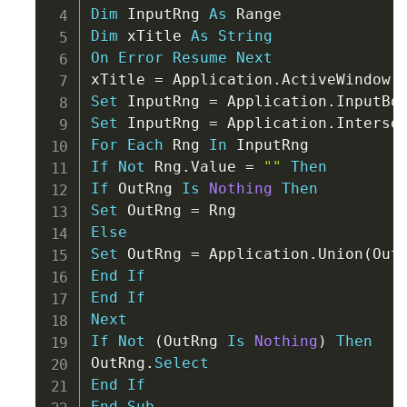
Dim
 InputRng 
As
Dim
 xTitle 
As
String
On
Error
Resume
Next
xTitle 
=
 Application
.
ActiveWindow
.
Set
 InputRng 
=
 Application
.
InputBo
Set
 InputRng 
=
 Application
.
Interse
For
Each
 Rng 
In
If
Not
 Rng
.
Value 
=
""
Then
If
 OutRng 
Is
Nothing
Then
Set
 OutRng 
=
Else
Set
 OutRng 
=
 Application
.
Union
(
Out
End
If
End
If
Next
If
Not
(
OutRng 
Is
Nothing
)
Then
OutRng
.
Select
End
If
End
Sub