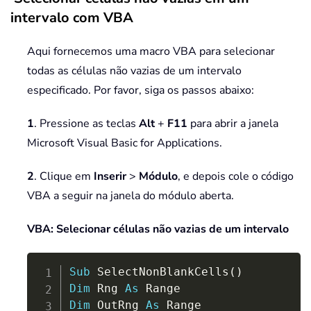
intervalo com VBA
Aqui fornecemos uma macro VBA para selecionar
todas as células não vazias de um intervalo
especificado. Por favor, siga os passos abaixo:
1
. Pressione as teclas
Alt
+
F11
para abrir a janela
Microsoft Visual Basic for Applications.
2
. Clique em
Inserir
>
Módulo
, e depois cole o código
VBA a seguir na janela do módulo aberta.
VBA: Selecionar células não vazias de um intervalo
Copy
Sub
 SelectNonBlankCells
(
)
Dim
 Rng 
As
Dim
 OutRng 
As