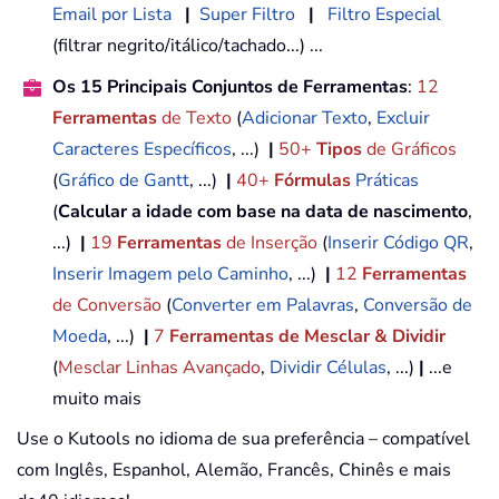
Email por Lista
|
Super Filtro
|
Filtro Especial
(filtrar negrito/itálico/tachado...) ...
Os 15 Principais Conjuntos de Ferramentas
:
12
Ferramentas
de Texto
(
Adicionar Texto
,
Excluir
Caracteres Específicos
, ...)
|
50+
Tipos
de Gráficos
(
Gráfico de Gantt
, ...)
|
40+
Fórmulas
Práticas
(
Calcular a idade com base na data de nascimento
,
...)
|
19
Ferramentas
de Inserção
(
Inserir Código QR
,
Inserir Imagem pelo Caminho
, ...)
|
12
Ferramentas
de Conversão
(
Converter em Palavras
,
Conversão de
Moeda
, ...)
|
7
Ferramentas de Mesclar & Dividir
(
Mesclar Linhas Avançado
,
Dividir Células
, ...)
|
...e
muito mais
Use o Kutools no idioma de sua preferência – compatível
com Inglês, Espanhol, Alemão, Francês, Chinês e mais