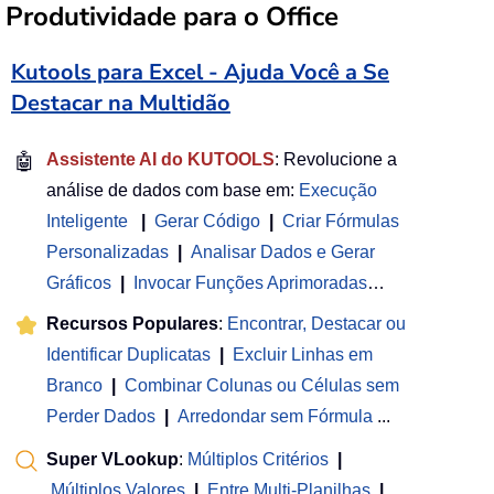
Produtividade para o Office
Kutools para Excel - Ajuda Você a Se
Destacar na Multidão
🤖
Assistente AI do KUTOOLS
: Revolucione a
análise de dados com base em:
Execução
Inteligente
|
Gerar Código
|
Criar Fórmulas
Personalizadas
|
Analisar Dados e Gerar
Gráficos
|
Invocar Funções Aprimoradas
…
Recursos Populares
:
Encontrar, Destacar ou
Identificar Duplicatas
|
Excluir Linhas em
Branco
|
Combinar Colunas ou Células sem
Perder Dados
|
Arredondar sem Fórmula
...
Super VLookup
:
Múltiplos Critérios
|
Múltiplos Valores
|
Entre Multi-Planilhas
|