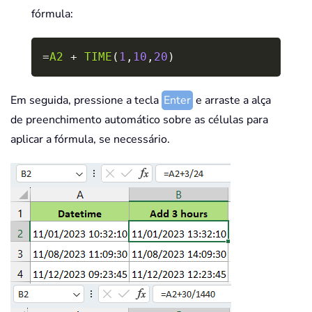
fórmula:
Copy
=
A2
+
TIME
(
1
,
10
,
20
)
Em seguida, pressione a tecla
Enter
e arraste a alça
de preenchimento automático sobre as células para
aplicar a fórmula, se necessário.