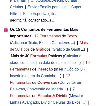
Planilhas
|
Criptografar/Descriptografar
Células
|
Enviar Emails por Lista
|
Super
Filtro
|
Filtro Especial
(filtrar
negrito/itálico/tachado...) ...
Os 15 Conjuntos de Ferramentas Mais
Importantes
:
12
Ferramentas
de
Texto
(
Adicionar Texto
,
Excluir Caracteres
...)
|
Mais
de 50
Tipos
de
Gráfico
s (
Gráfico de Gantt
...)
|
Mais de 40
Fórmulas
Práticas (
Calcular a
idade com base na data de nascimento
...)
|
19
Ferramentas
de
Inserção
(
Inserir Código QR
,
Inserir Imagem do Caminho
...)
|
12
Ferramentas
de
Conversão
(
Converter em
Palavras
,
Conversão de Moeda
...)
|
7
Ferramentas
de
Mesclar & Dividir
(
Mesclar
Linhas Avançado
,
Dividir Células do Excel
...)
|