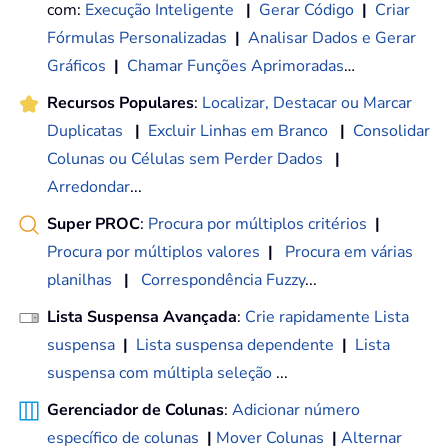
com:
Execução Inteligente
|
Gerar Código
|
Criar
Fórmulas Personalizadas
|
Analisar Dados e Gerar
Gráficos
|
Chamar Funções Aprimoradas
…
Recursos Populares
:
Localizar, Destacar ou Marcar
Duplicatas
|
Excluir Linhas em Branco
|
Consolidar
Colunas ou Células sem Perder Dados
|
Arredondar
...
Super PROC
:
Procura por múltiplos critérios
|
Procura por múltiplos valores
|
Procura em várias
planilhas
|
Correspondência Fuzzy
...
Lista Suspensa Avançada
:
Crie rapidamente Lista
suspensa
|
Lista suspensa dependente
|
Lista
suspensa com múltipla seleção
...
Gerenciador de Colunas
:
Adicionar número
específico de colunas
|
Mover Colunas
|
Alternar