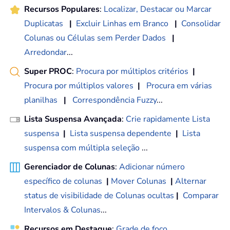
Recursos Populares
:
Localizar, Destacar ou Marcar
Duplicatas
|
Excluir Linhas em Branco
|
Consolidar
Colunas ou Células sem Perder Dados
|
Arredondar
...
Super PROC
:
Procura por múltiplos critérios
|
Procura por múltiplos valores
|
Procura em várias
planilhas
|
Correspondência Fuzzy
...
Lista Suspensa Avançada
:
Crie rapidamente Lista
suspensa
|
Lista suspensa dependente
|
Lista
suspensa com múltipla seleção
...
Gerenciador de Colunas
:
Adicionar número
específico de colunas
|
Mover Colunas
|
Alternar
status de visibilidade de Colunas ocultas
|
Comparar
Intervalos & Colunas
...
Recursos em Destaque
:
Grade de foco