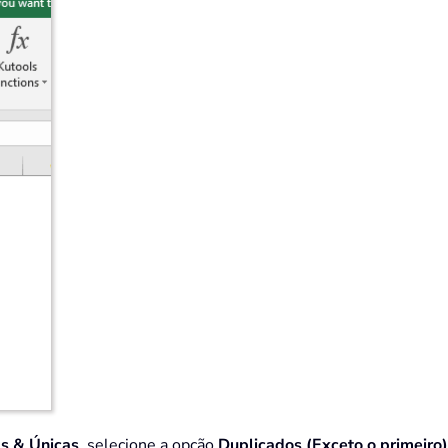
as & Únicas
, selecione a opção
Duplicados (Exceto o primeiro)