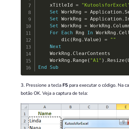
	xTitleId 
=
"KutoolsforExcel
Set
 WorkRng 
=
 Application
.
S
Set
 WorkRng 
=
 Application
.
I
Set
 WorkRng 
=
 WorkRng
.
Colum
For
Each
 Rng 
In
 WorkRng
.
Cell
		dic
(
Rng
.
Value
)
=
""
Next
	WorkRng
.
ClearContents

	WorkRng
.
Range
(
"A1"
)
.
Resize
(
End
Sub
3. Pressione a tecla
F5
para executar o código. Na c
botão OK. Veja a captura de tela: