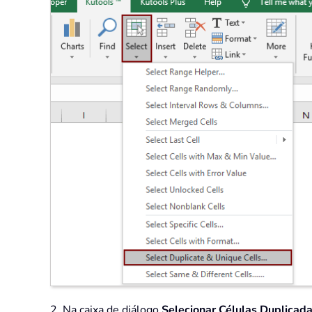
2. Na caixa de diálogo
Selecionar Células Duplicad