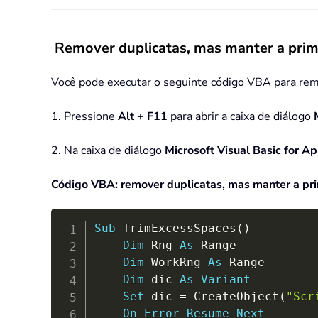
Remover duplicatas, mas manter a prim
Você pode executar o seguinte código VBA para rem
1. Pressione
Alt
+
F11
para abrir a caixa de diálogo
2. Na caixa de diálogo
Microsoft Visual Basic for Ap
Código VBA: remover duplicatas, mas manter a pri
Sub
 TrimExcessSpaces
(
)
Dim
 Rng 
As
 Range

Dim
 WorkRng 
As
 Range

Dim
 dic 
As
Variant
Set
 dic 
=
 CreateObject
(
"Scr
On
Error
Resume
Next