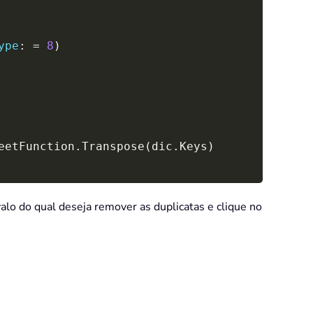
ype
:
=
8
)
eetFunction
.
Transpose
(
dic
.
Keys
)
alo do qual deseja remover as duplicatas e clique no