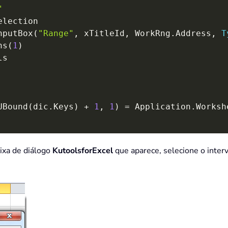
"
election

nputBox
(
"Range"
,
 xTitleId
,
 WorkRng
.
Address
,
T
ns
(
1
)
s

UBound
(
dic
.
Keys
)
+
1
,
1
)
=
 Application
.
Worksh
aixa de diálogo
KutoolsforExcel
que aparece, selecione o interv