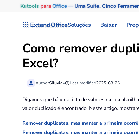
Kutools
para
Office
— Uma Suíte. Cinco Ferrame
Skip to main content
ExtendOffice
Soluções
Baixar
Preç
Como remover duplic
Excel?
Author
Siluvia
•
Last modified
2025-08-26
Digamos que há uma lista de valores na sua planilha
valor duplicado é encontrado. Neste artigo, mostra
Remover duplicatas, mas manter a primeira ocorr
Remover duplicatas, mas manter a primeira ocorrê