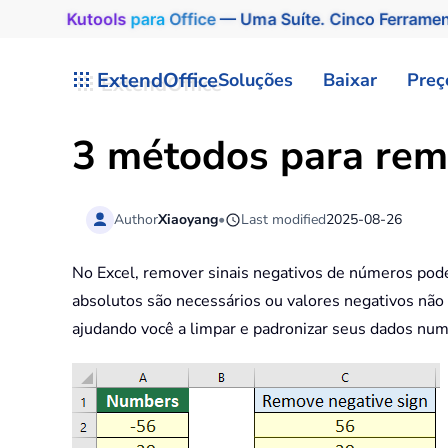
Kutools
para
Office
— Uma Suíte. Cinco Ferrame
Skip to main content
ExtendOffice
Soluções
Baixar
Preç
3 métodos para remo
Author
Xiaoyang
•
Last modified
2025-08-26
No Excel, remover sinais negativos de números pode 
absolutos são necessários ou valores negativos não 
ajudando você a limpar e padronizar seus dados num