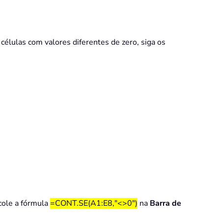
élulas com valores diferentes de zero, siga os
 cole a fórmula
=CONT.SE(A1:E8,"<>0")
na
Barra de