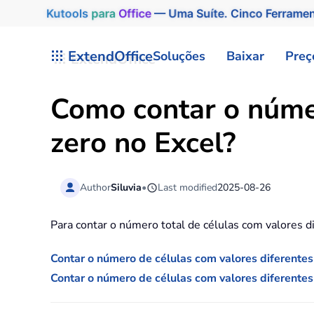
Kutools
para
Office
— Uma Suíte. Cinco Ferrame
Skip to main content
ExtendOffice
Soluções
Baixar
Preç
Como contar o númer
zero no Excel?
Author
Siluvia
•
Last modified
2025-08-26
Para contar o número total de células com valores d
Contar o número de células com valores diferente
Contar o número de células com valores diferentes