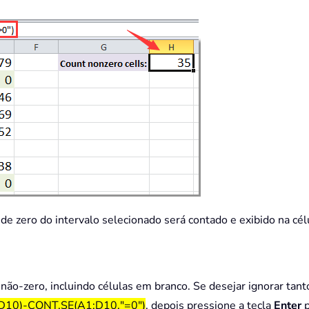
de zero do intervalo selecionado será contado e exibido na cél
não-zero, incluindo células em branco. Se desejar ignorar tant
10)-CONT.SE(A1:D10,"=0")
, depois pressione a tecla
Enter
p