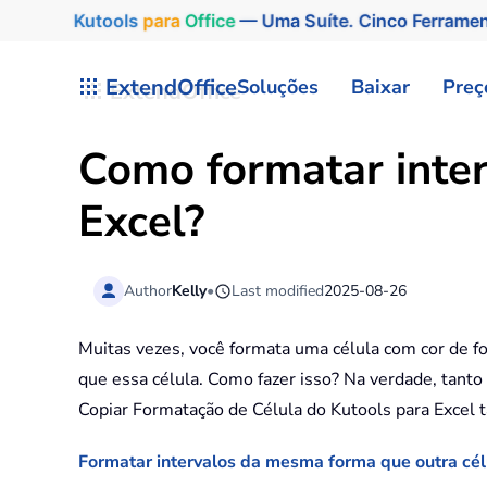
Kutools
para
Office
— Uma Suíte. Cinco Ferrame
Skip to main content
ExtendOffice
Soluções
Baixar
Preç
Como formatar inte
Excel?
Author
Kelly
•
Last modified
2025-08-26
Muitas vezes, você formata uma célula com cor de fo
que essa célula. Como fazer isso? Na verdade, tanto 
Copiar Formatação de Célula do Kutools para Excel t
Formatar intervalos da mesma forma que outra cél