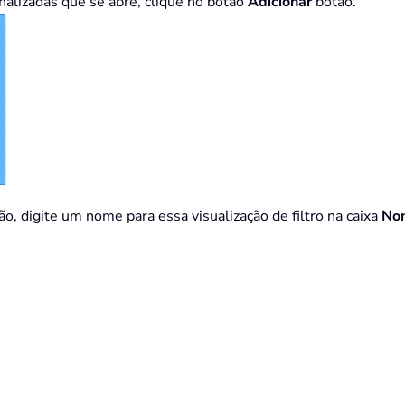
nalizadas que se abre, clique no botão
Adicionar
botão.
ão, digite um nome para essa visualização de filtro na caixa
No