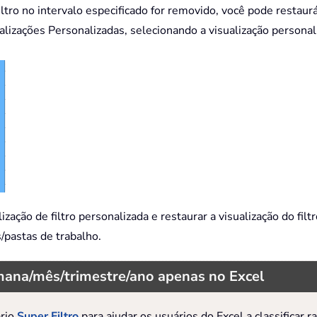
o filtro no intervalo especificado for removido, você pode restau
ualizações Personalizadas, selecionando a visualização personal
ização de filtro personalizada e restaurar a visualização do fil
s/pastas de trabalho.
emana/mês/trimestre/ano apenas no Excel
rio
Super Filtro
para ajudar os usuários do Excel a classificar