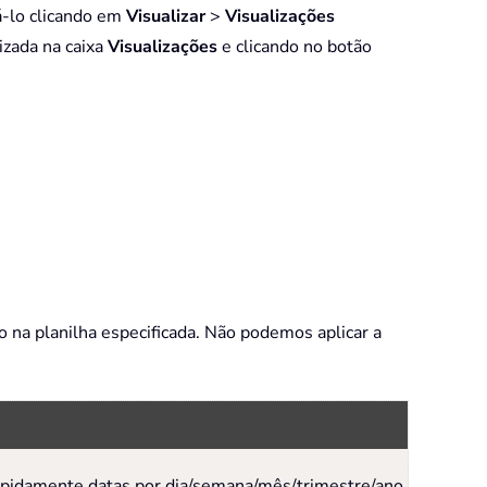
rá-lo clicando em
Visualizar
>
Visualizações
izada na caixa
Visualizações
e clicando no botão
tro na planilha especificada. Não podemos aplicar a
 rapidamente datas por dia/semana/mês/trimestre/ano