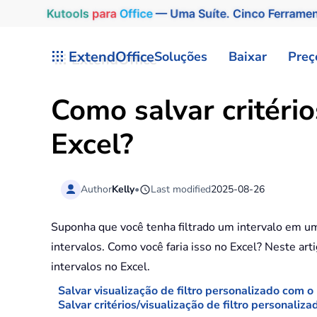
Kutools
para
Office
— Uma Suíte. Cinco Ferrame
Skip to main content
ExtendOffice
Soluções
Baixar
Preç
Como salvar critério
Excel?
Author
Kelly
•
Last modified
2025-08-26
Suponha que você tenha filtrado um intervalo em uma p
intervalos. Como você faria isso no Excel? Neste arti
intervalos no Excel.
Salvar visualização de filtro personalizado com o
Salvar critérios/visualização de filtro personal