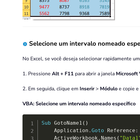
Selecione um intervalo nomeado espe
No Excel, se você deseja selecionar rapidamente u
1. Pressione
Alt + F11
para abrir a janela
Microsoft 
2. Em seguida, clique em
Inserir
>
Módulo
e copie e
VBA: Selecione um intervalo nomeado específico
Sub
 GotoName1
(
)
	Application
.
Goto
 Reference
:
	ActiveWorkbook
.
Names
(
"Data1