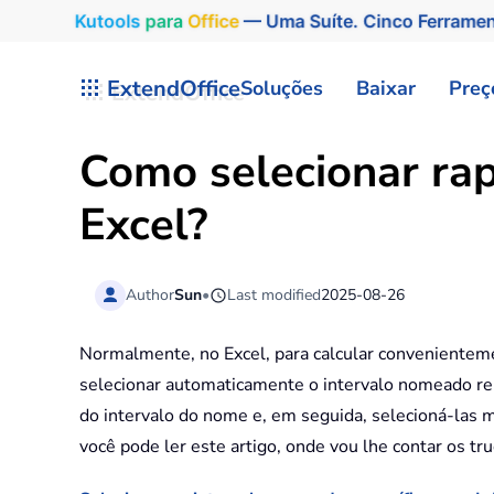
Kutools
para
Office
— Uma Suíte. Cinco Ferrame
Skip to main content
ExtendOffice
Soluções
Baixar
Preç
Como selecionar ra
Excel?
Author
Sun
•
Last modified
2025-08-26
Normalmente, no Excel, para calcular convenienteme
selecionar automaticamente o intervalo nomeado rela
do intervalo do nome e, em seguida, selecioná-las 
você pode ler este artigo, onde vou lhe contar os tr