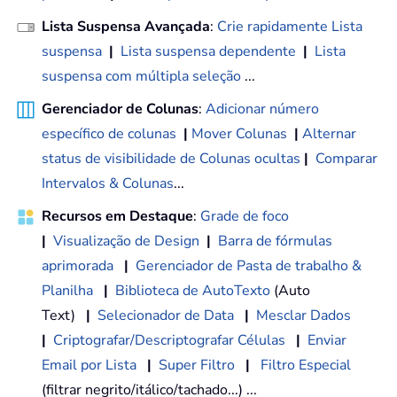
Lista Suspensa Avançada
:
Crie rapidamente Lista
suspensa
|
Lista suspensa dependente
|
Lista
suspensa com múltipla seleção
...
Gerenciador de Colunas
:
Adicionar número
específico de colunas
|
Mover Colunas
|
Alternar
status de visibilidade de Colunas ocultas
|
Comparar
Intervalos & Colunas
...
Recursos em Destaque
:
Grade de foco
|
Visualização de Design
|
Barra de fórmulas
aprimorada
|
Gerenciador de Pasta de trabalho &
Planilha
|
Biblioteca de AutoTexto
(Auto
Text)
|
Selecionador de Data
|
Mesclar Dados
|
Criptografar/Descriptografar Células
|
Enviar
Email por Lista
|
Super Filtro
|
Filtro Especial
(filtrar negrito/itálico/tachado...) ...