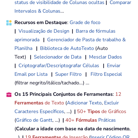
status de visibilidade de Colunas ocultas
|
Comparar
Intervalos & Colunas
...
Recursos em Destaque
:
Grade de foco
|
Visualização de Design
|
Barra de fórmulas
aprimorada
|
Gerenciador de Pasta de trabalho &
Planilha
|
Biblioteca de AutoTexto
(Auto
Text)
|
Selecionador de Data
|
Mesclar Dados
|
Criptografar/Descriptografar Células
|
Enviar
Email por Lista
|
Super Filtro
|
Filtro Especial
(filtrar negrito/itálico/tachado...) ...
Os 15 Principais Conjuntos de Ferramentas
:
12
Ferramentas
de Texto
(
Adicionar Texto
,
Excluir
Caracteres Específicos
, ...)
|
50+
Tipos
de Gráficos
(
Gráfico de Gantt
, ...)
|
40+
Fórmulas
Práticas
(
Calcular a idade com base na data de nascimento
,
...)
|
19
Ferramentas
de Inserção
(
Inserir Código QR
,