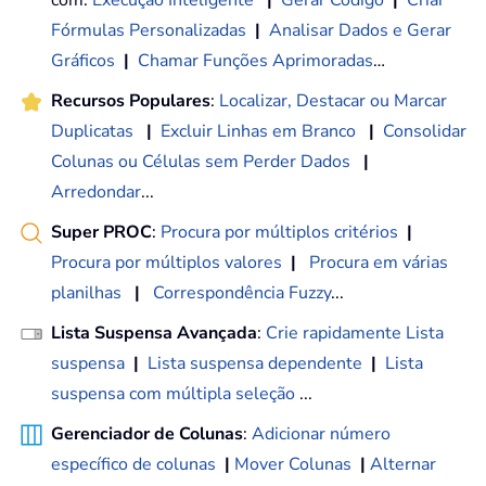
com:
Execução Inteligente
|
Gerar Código
|
Criar
Fórmulas Personalizadas
|
Analisar Dados e Gerar
Gráficos
|
Chamar Funções Aprimoradas
…
Recursos Populares
:
Localizar, Destacar ou Marcar
Duplicatas
|
Excluir Linhas em Branco
|
Consolidar
Colunas ou Células sem Perder Dados
|
Arredondar
...
Super PROC
:
Procura por múltiplos critérios
|
Procura por múltiplos valores
|
Procura em várias
planilhas
|
Correspondência Fuzzy
...
Lista Suspensa Avançada
:
Crie rapidamente Lista
suspensa
|
Lista suspensa dependente
|
Lista
suspensa com múltipla seleção
...
Gerenciador de Colunas
:
Adicionar número
específico de colunas
|
Mover Colunas
|
Alternar