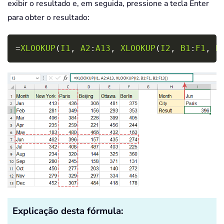
exibir o resultado e, em seguida, pressione a tecla Enter
para obter o resultado:
Copy
=
XLOOKUP
(
I1
,
A2
:
A13
,
XLOOKUP
(
I2
,
B1
:
F1
,
B
Explicação desta fórmula: