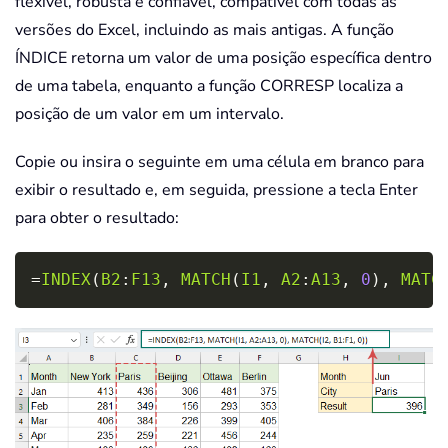
flexível, robusta e confiável, compatível com todas as
versões do Excel, incluindo as mais antigas. A função
ÍNDICE retorna um valor de uma posição específica dentro
de uma tabela, enquanto a função CORRESP localiza a
posição de um valor em um intervalo.
Copie ou insira o seguinte em uma célula em branco para
exibir o resultado e, em seguida, pressione a tecla Enter
para obter o resultado:
Copy
=
INDEX
(
B2
:
F13
,
MATCH
(
I1
,
A2
:
A13
,
0
)
,
MATC