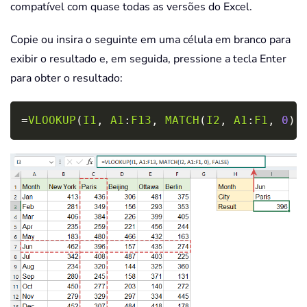
compatível com quase todas as versões do Excel.
Copie ou insira o seguinte em uma célula em branco para
exibir o resultado e, em seguida, pressione a tecla Enter
para obter o resultado:
Copy
=
VLOOKUP
(
I1
,
A1
:
F13
,
MATCH
(
I2
,
A1
:
F1
,
0
)
,