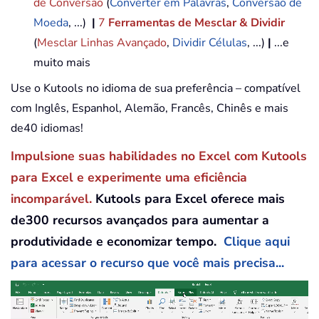
de Conversão
(
Converter em Palavras
,
Conversão de
Moeda
, ...)
|
7
Ferramentas de Mesclar & Dividir
(
Mesclar Linhas Avançado
,
Dividir Células
, ...)
|
...e
muito mais
Use o Kutools no idioma de sua preferência – compatível
com Inglês, Espanhol, Alemão, Francês, Chinês e mais
de40 idiomas!
Impulsione suas habilidades no Excel com Kutools
para Excel e experimente uma eficiência
incomparável.
Kutools para Excel oferece mais
de300 recursos avançados para aumentar a
produtividade e economizar tempo.
Clique aqui
para acessar o recurso que você mais precisa...