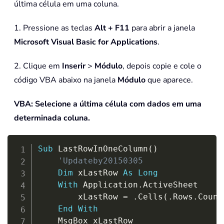
última célula em uma coluna.
1. Pressione as teclas
Alt + F11
para abrir a janela
Microsoft Visual Basic for Applications
.
2. Clique em
Inserir
>
Módulo
, depois copie e cole o
código VBA abaixo na janela
Módulo
que aparece.
VBA: Selecione a última célula com dados em uma
determinada coluna.
Copy
Sub
 LastRowInOneColumn
(
)
'Updateby20150305
Dim
 xLastRow 
As
Long
With
 Application
.
ActiveSheet

		xLastRow 
=
.
Cells
(
.
Rows
.
Count
End
With