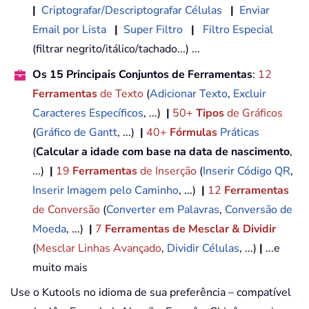
|
Criptografar/Descriptografar Células
|
Enviar
Email por Lista
|
Super Filtro
|
Filtro Especial
(filtrar negrito/itálico/tachado...) ...
Os 15 Principais Conjuntos de Ferramentas
:
12
Ferramentas
de Texto
(
Adicionar Texto
,
Excluir
Caracteres Específicos
, ...)
|
50+
Tipos
de Gráficos
(
Gráfico de Gantt
, ...)
|
40+
Fórmulas
Práticas
(
Calcular a idade com base na data de nascimento
,
...)
|
19
Ferramentas
de Inserção
(
Inserir Código QR
,
Inserir Imagem pelo Caminho
, ...)
|
12
Ferramentas
de Conversão
(
Converter em Palavras
,
Conversão de
Moeda
, ...)
|
7
Ferramentas de Mesclar & Dividir
(
Mesclar Linhas Avançado
,
Dividir Células
, ...)
|
...e
muito mais
Use o Kutools no idioma de sua preferência – compatível