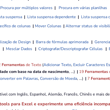
Procura por múltiplos valores
|
Procura em várias planilhas
sta suspensa
|
Lista suspensa dependente
|
Lista suspensa 
cífico de colunas
|
Mover Colunas
|
Alternar status de visibi
lização de Design
|
Barra de fórmulas aprimorada
|
Gerencia
|
Mesclar Dados
|
Criptografar/Descriptografar Células
|
2
Ferramentas
de Texto
(
Adicionar Texto
,
Excluir Caracteres Es
idade com base na data de nascimento
, ...)
|
19
Ferramentas
onverter em Palavras
,
Conversão de Moeda
, ...)
|
7
Ferramenta
tível com Inglês, Espanhol, Alemão, Francês, Chinês e mais d
tools para Excel e experimente uma eficiência incomp