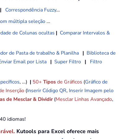
|
Correspondência Fuzzy
...
com múltipla seleção
...
lidade de Colunas ocultas
|
Comparar Intervalos &
dor de Pasta de trabalho & Planilha
|
Biblioteca de
Enviar Email por Lista
|
Super Filtro
|
Filtro
pecíficos
, ...)
|
50+
Tipos
de Gráficos
(
Gráfico de
de Inserção
(
Inserir Código QR
,
Inserir Imagem pelo
s de Mesclar & Dividir
(
Mesclar Linhas Avançado
,
e40 idiomas!
arável.
Kutools para Excel oferece mais