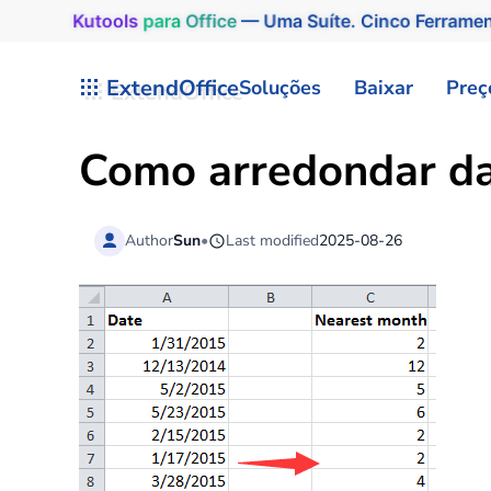
Kutools
para
Office
— Uma Suíte. Cinco Ferrame
Skip to main content
ExtendOffice
Soluções
Baixar
Preç
Como arredondar da
Author
Sun
•
Last modified
2025-08-26