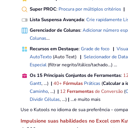
Super PROC
:
Procura por múltiplos critérios
|
Lista Suspensa Avançada
:
Crie rapidamente Li
Gerenciador de Colunas
:
Adicionar número espe
Colunas
...
Recursos em Destaque
:
Grade de foco
|
Visua
AutoTexto
(Auto Text)
|
Selecionador de Data
Especial
(filtrar negrito/itálico/tachado...) ...
Os 15 Principais Conjuntos de Ferramentas
:
1
Gantt
, ...)
|
40+
Fórmulas
Práticas
(
Calcular a 
Caminho
, ...)
|
12
Ferramentas
de Conversão
(
C
Dividir Células
, ...)
|
...e muito mais
Use o Kutools no idioma de sua preferência – compa
Impulsione suas habilidades no Excel com Ku