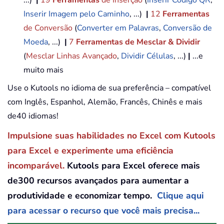
...)
|
19
Ferramentas
de Inserção
(
Inserir Código QR
,
Inserir Imagem pelo Caminho
, ...)
|
12
Ferramentas
de Conversão
(
Converter em Palavras
,
Conversão de
Moeda
, ...)
|
7
Ferramentas de Mesclar & Dividir
(
Mesclar Linhas Avançado
,
Dividir Células
, ...)
|
...e
muito mais
Use o Kutools no idioma de sua preferência – compatível
com Inglês, Espanhol, Alemão, Francês, Chinês e mais
de40 idiomas!
Impulsione suas habilidades no Excel com Kutools
para Excel e experimente uma eficiência
incomparável.
Kutools para Excel oferece mais
de300 recursos avançados para aumentar a
produtividade e economizar tempo.
Clique aqui
para acessar o recurso que você mais precisa...