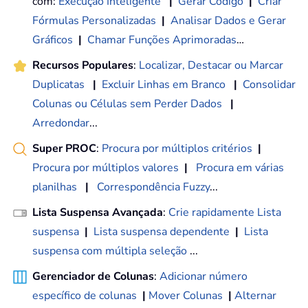
com:
Execução Inteligente
|
Gerar Código
|
Criar
Fórmulas Personalizadas
|
Analisar Dados e Gerar
Gráficos
|
Chamar Funções Aprimoradas
…
Recursos Populares
:
Localizar, Destacar ou Marcar
Duplicatas
|
Excluir Linhas em Branco
|
Consolidar
Colunas ou Células sem Perder Dados
|
Arredondar
...
Super PROC
:
Procura por múltiplos critérios
|
Procura por múltiplos valores
|
Procura em várias
planilhas
|
Correspondência Fuzzy
...
Lista Suspensa Avançada
:
Crie rapidamente Lista
suspensa
|
Lista suspensa dependente
|
Lista
suspensa com múltipla seleção
...
Gerenciador de Colunas
:
Adicionar número
específico de colunas
|
Mover Colunas
|
Alternar