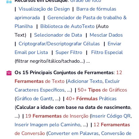
Recursos em Destaque
:
Grade de foco
|
Visualização de Design
|
Barra de fórmulas
aprimorada
|
Gerenciador de Pasta de trabalho &
Planilha
|
Biblioteca de AutoTexto
(Auto
Text)
|
Selecionador de Data
|
Mesclar Dados
|
Criptografar/Descriptografar Células
|
Enviar
Email por Lista
|
Super Filtro
|
Filtro Especial
(filtrar negrito/itálico/tachado...) ...
Os 15 Principais Conjuntos de Ferramentas
:
12
Ferramentas
de Texto
(
Adicionar Texto
,
Excluir
Caracteres Específicos
, ...)
|
50+
Tipos
de Gráficos
(
Gráfico de Gantt
, ...)
|
40+
Fórmulas
Práticas
(
Calcular a idade com base na data de nascimento
,
...)
|
19
Ferramentas
de Inserção
(
Inserir Código QR
,
Inserir Imagem pelo Caminho
, ...)
|
12
Ferramentas
de Conversão
(
Converter em Palavras
,
Conversão de