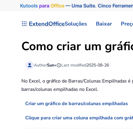
Kutools
para
Office
— Uma Suíte. Cinco Ferrame
Skip to main content
ExtendOffice
Soluções
Baixar
Preç
Como criar um gráfi
Author
Sun
•
Last modified
2025-08-26
No Excel, o gráfico de Barras/Colunas Empilhadas é 
barras/colunas empilhadas no Excel.
Criar um gráfico de barras/colunas empilhadas
Clique para criar uma coluna empilhada com grá