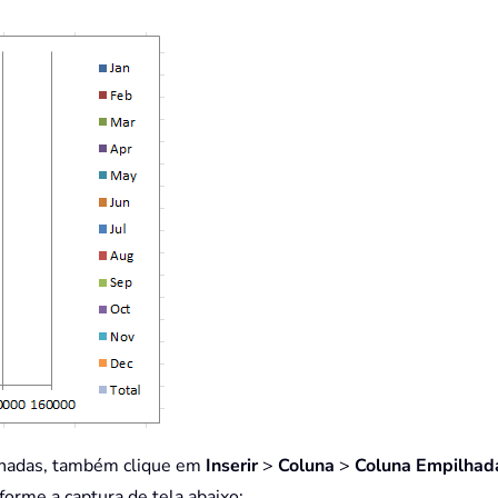
ilhadas, também clique em
Inserir
>
Coluna
>
Coluna Empilhad
forme a captura de tela abaixo: