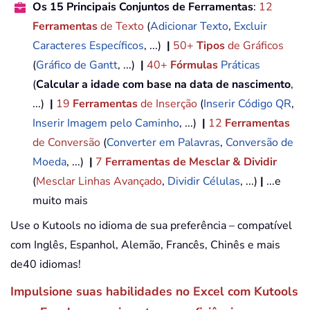
Os 15 Principais Conjuntos de Ferramentas
:
12
Ferramentas
de Texto
(
Adicionar Texto
,
Excluir
Caracteres Específicos
, ...)
|
50+
Tipos
de Gráficos
(
Gráfico de Gantt
, ...)
|
40+
Fórmulas
Práticas
(
Calcular a idade com base na data de nascimento
,
...)
|
19
Ferramentas
de Inserção
(
Inserir Código QR
,
Inserir Imagem pelo Caminho
, ...)
|
12
Ferramentas
de Conversão
(
Converter em Palavras
,
Conversão de
Moeda
, ...)
|
7
Ferramentas de Mesclar & Dividir
(
Mesclar Linhas Avançado
,
Dividir Células
, ...)
|
...e
muito mais
Use o Kutools no idioma de sua preferência – compatível
com Inglês, Espanhol, Alemão, Francês, Chinês e mais
de40 idiomas!
Impulsione suas habilidades no Excel com Kutools