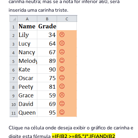
carinha neutra; mas se a nota for inferior a60, será
inserida uma carinha triste.
Clique na célula onde deseja exibir o gráfico de carinha e
digite esta fórmula
=IF(B2 >=85,"J",IF(AND(B2