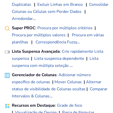
Duplicatas
|
Excluir Linhas em Branco
|
Consolidar
Colunas ou Células sem Perder Dados
|
Arredondar
...
Super PROC
:
Procura por múltiplos critérios
|
Procura por múltiplos valores
|
Procura em várias
planilhas
|
Correspondência Fuzzy
...
Lista Suspensa Avançada
:
Crie rapidamente Lista
suspensa
|
Lista suspensa dependente
|
Lista
suspensa com múltipla seleção
...
Gerenciador de Colunas
:
Adicionar número
específico de colunas
|
Mover Colunas
|
Alternar
status de visibilidade de Colunas ocultas
|
Comparar
Intervalos & Colunas
...
Recursos em Destaque
:
Grade de foco
|
Visualização de Design
|
Barra de fórmulas