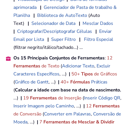
aprimorada
|
Gerenciador de Pasta de trabalho &
Planilha
|
Biblioteca de AutoTexto
(Auto
Text)
|
Selecionador de Data
|
Mesclar Dados
|
Criptografar/Descriptografar Células
|
Enviar
Email por Lista
|
Super Filtro
|
Filtro Especial
(filtrar negrito/itálico/tachado...) ...
Os 15 Principais Conjuntos de Ferramentas
:
12
Ferramentas
de Texto
(
Adicionar Texto
,
Excluir
Caracteres Específicos
, ...)
|
50+
Tipos
de Gráficos
(
Gráfico de Gantt
, ...)
|
40+
Fórmulas
Práticas
(
Calcular a idade com base na data de nascimento
,
...)
|
19
Ferramentas
de Inserção
(
Inserir Código QR
,
Inserir Imagem pelo Caminho
, ...)
|
12
Ferramentas
de Conversão
(
Converter em Palavras
,
Conversão de
Moeda
, ...)
|
7
Ferramentas de Mesclar & Dividir