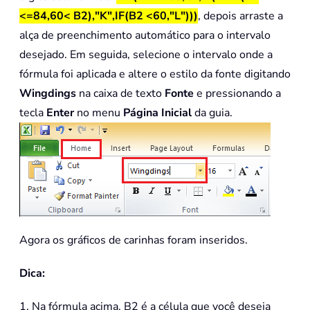
<=84,60< B2),"K",IF(B2 <60,"L")))
, depois arraste a
alça de preenchimento automático para o intervalo
desejado. Em seguida, selecione o intervalo onde a
fórmula foi aplicada e altere o estilo da fonte digitando
Wingdings
na caixa de texto
Fonte
e pressionando a
tecla
Enter
no menu
Página Inicial
da guia.
Agora os gráficos de carinhas foram inseridos.
Dica:
1. Na fórmula acima, B2 é a célula que você deseja