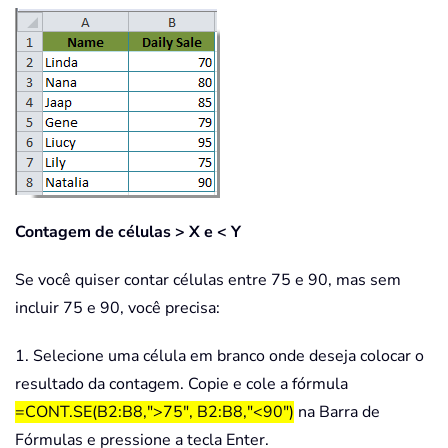
Contagem de células > X e < Y
Se você quiser contar células entre 75 e 90, mas sem
incluir 75 e 90, você precisa:
1. Selecione uma célula em branco onde deseja colocar o
resultado da contagem. Copie e cole a fórmula
=CONT.SE(B2:B8,">75", B2:B8,"<90")
na Barra de
Fórmulas e pressione a tecla Enter.