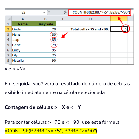
x e < y"/>
Em seguida, você verá o resultado do número de células
exibido imediatamente na célula selecionada.
Contagem de células >= X e <= Y
Para contar células >=75 e <= 90, use esta fórmula
=CONT.SE(B2:B8,">=75", B2:B8,"<=90")
.