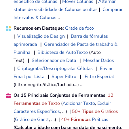
específico de colunas
|
Mover Colunas
|
Alternar
status de visibilidade de Colunas ocultas
|
Comparar
Intervalos & Colunas
...
Recursos em Destaque
:
Grade de foco
|
Visualização de Design
|
Barra de fórmulas
aprimorada
|
Gerenciador de Pasta de trabalho &
Planilha
|
Biblioteca de AutoTexto
(Auto
Text)
|
Selecionador de Data
|
Mesclar Dados
|
Criptografar/Descriptografar Células
|
Enviar
Email por Lista
|
Super Filtro
|
Filtro Especial
(filtrar negrito/itálico/tachado...) ...
Os 15 Principais Conjuntos de Ferramentas
:
12
Ferramentas
de Texto
(
Adicionar Texto
,
Excluir
Caracteres Específicos
, ...)
|
50+
Tipos
de Gráficos
(
Gráfico de Gantt
, ...)
|
40+
Fórmulas
Práticas
(
Calcular a idade com base na data de nascimento
,