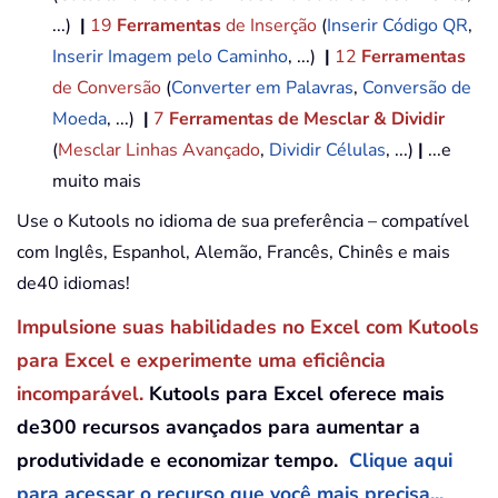
...)
|
19
Ferramentas
de Inserção
(
Inserir Código QR
,
Inserir Imagem pelo Caminho
, ...)
|
12
Ferramentas
de Conversão
(
Converter em Palavras
,
Conversão de
Moeda
, ...)
|
7
Ferramentas de Mesclar & Dividir
(
Mesclar Linhas Avançado
,
Dividir Células
, ...)
|
...e
muito mais
Use o Kutools no idioma de sua preferência – compatível
com Inglês, Espanhol, Alemão, Francês, Chinês e mais
de40 idiomas!
Impulsione suas habilidades no Excel com Kutools
para Excel e experimente uma eficiência
incomparável.
Kutools para Excel oferece mais
de300 recursos avançados para aumentar a
produtividade e economizar tempo.
Clique aqui
para acessar o recurso que você mais precisa...