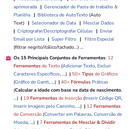
aprimorada
|
Gerenciador de Pasta de trabalho &
Planilha
|
Biblioteca de AutoTexto
(Auto
Text)
|
Selecionador de Data
|
Mesclar Dados
|
Criptografar/Descriptografar Células
|
Enviar
Email por Lista
|
Super Filtro
|
Filtro Especial
(filtrar negrito/itálico/tachado...) ...
Os 15 Principais Conjuntos de Ferramentas
:
12
Ferramentas
de Texto
(
Adicionar Texto
,
Excluir
Caracteres Específicos
, ...)
|
50+
Tipos
de Gráficos
(
Gráfico de Gantt
, ...)
|
40+
Fórmulas
Práticas
(
Calcular a idade com base na data de nascimento
,
...)
|
19
Ferramentas
de Inserção
(
Inserir Código QR
,
Inserir Imagem pelo Caminho
, ...)
|
12
Ferramentas
de Conversão
(
Converter em Palavras
,
Conversão de
Moeda
, ...)
|
7
Ferramentas de Mesclar & Dividir