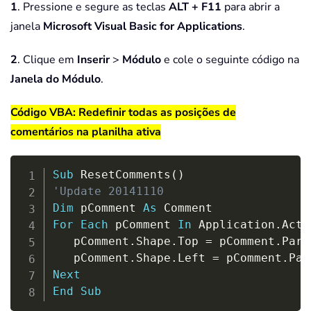
1
. Pressione e segure as teclas
ALT + F11
para abrir a
janela
Microsoft Visual Basic for Applications
.
2
. Clique em
Inserir
>
Módulo
e cole o seguinte código na
Janela do Módulo
.
Código VBA: Redefinir todas as posições de
comentários na planilha ativa
Copy
Sub
 ResetComments
(
)
'Update 20141110
Dim
 pComment 
As
For
Each
 pComment 
In
 Application
.
Acti
   pComment
.
Shape
.
Top 
=
 pComment
.
Pare
   pComment
.
Shape
.
Left 
=
 pComment
.
Par
Next
End
Sub