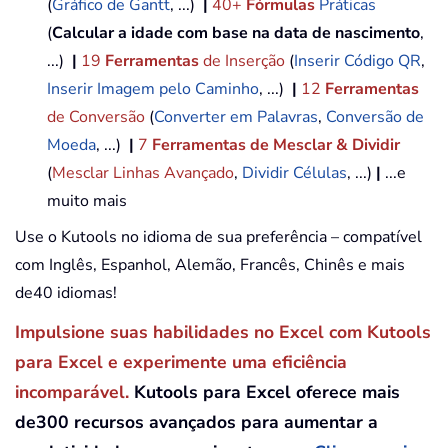
(
Gráfico de Gantt
, ...)
|
40+
Fórmulas
Práticas
(
Calcular a idade com base na data de nascimento
,
...)
|
19
Ferramentas
de Inserção
(
Inserir Código QR
,
Inserir Imagem pelo Caminho
, ...)
|
12
Ferramentas
de Conversão
(
Converter em Palavras
,
Conversão de
Moeda
, ...)
|
7
Ferramentas de Mesclar & Dividir
(
Mesclar Linhas Avançado
,
Dividir Células
, ...)
|
...e
muito mais
Use o Kutools no idioma de sua preferência – compatível
com Inglês, Espanhol, Alemão, Francês, Chinês e mais
de40 idiomas!
Impulsione suas habilidades no Excel com Kutools
para Excel e experimente uma eficiência
incomparável.
Kutools para Excel oferece mais
de300 recursos avançados para aumentar a