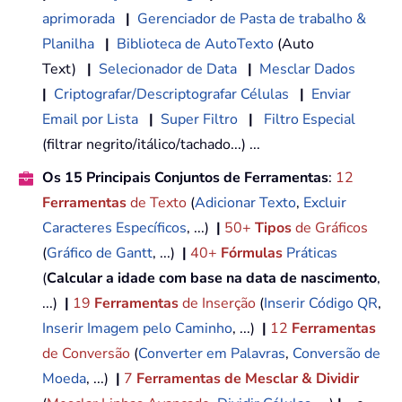
aprimorada
|
Gerenciador de Pasta de trabalho &
Planilha
|
Biblioteca de AutoTexto
(Auto
Text)
|
Selecionador de Data
|
Mesclar Dados
|
Criptografar/Descriptografar Células
|
Enviar
Email por Lista
|
Super Filtro
|
Filtro Especial
(filtrar negrito/itálico/tachado...) ...
Os 15 Principais Conjuntos de Ferramentas
:
12
Ferramentas
de Texto
(
Adicionar Texto
,
Excluir
Caracteres Específicos
, ...)
|
50+
Tipos
de Gráficos
(
Gráfico de Gantt
, ...)
|
40+
Fórmulas
Práticas
(
Calcular a idade com base na data de nascimento
,
...)
|
19
Ferramentas
de Inserção
(
Inserir Código QR
,
Inserir Imagem pelo Caminho
, ...)
|
12
Ferramentas
de Conversão
(
Converter em Palavras
,
Conversão de
Moeda
, ...)
|
7
Ferramentas de Mesclar & Dividir