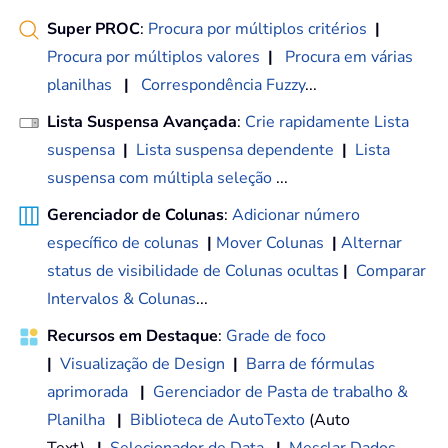
Super PROC
:
Procura por múltiplos critérios
|
Procura por múltiplos valores
|
Procura em várias
planilhas
|
Correspondência Fuzzy
...
Lista Suspensa Avançada
:
Crie rapidamente Lista
suspensa
|
Lista suspensa dependente
|
Lista
suspensa com múltipla seleção
...
Gerenciador de Colunas
:
Adicionar número
específico de colunas
|
Mover Colunas
|
Alternar
status de visibilidade de Colunas ocultas
|
Comparar
Intervalos & Colunas
...
Recursos em Destaque
:
Grade de foco
|
Visualização de Design
|
Barra de fórmulas
aprimorada
|
Gerenciador de Pasta de trabalho &
Planilha
|
Biblioteca de AutoTexto
(Auto
Text)
|
Selecionador de Data
|
Mesclar Dados