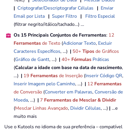
|
Criptografar/Descriptografar Células
|
Enviar
Email por Lista
|
Super Filtro
|
Filtro Especial
(filtrar negrito/itálico/tachado...) ...
Os 15 Principais Conjuntos de Ferramentas
:
12
Ferramentas
de Texto
(
Adicionar Texto
,
Excluir
Caracteres Específicos
, ...)
|
50+
Tipos
de Gráficos
(
Gráfico de Gantt
, ...)
|
40+
Fórmulas
Práticas
(
Calcular a idade com base na data de nascimento
,
...)
|
19
Ferramentas
de Inserção
(
Inserir Código QR
,
Inserir Imagem pelo Caminho
, ...)
|
12
Ferramentas
de Conversão
(
Converter em Palavras
,
Conversão de
Moeda
, ...)
|
7
Ferramentas de Mesclar & Dividir
(
Mesclar Linhas Avançado
,
Dividir Células
, ...)
|
...e
muito mais
Use o Kutools no idioma de sua preferência – compatível