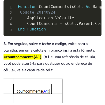
Copy
Function
 CountComments
(
xCell 
As
 Range
'Update 20140924
    Application
.
Volatile

    CountComments 
=
 xCell
.
Parent
.
Comm
End
Function
3
. Em seguida, salve e feche o código, volte para a
planilha, em uma célula em branco insira esta fórmula:
=countcomments(A1)
, (
A1
é uma referência de célula,
você pode alterá-la para qualquer outro endereço de
célula), veja a captura de tela: