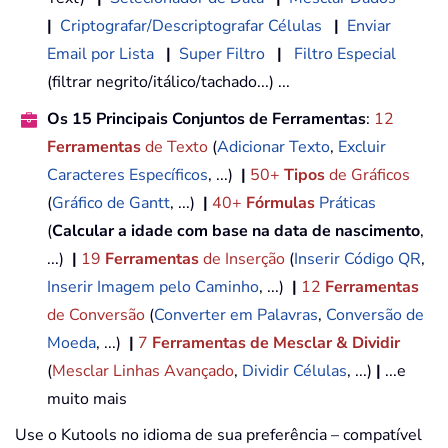
|
Criptografar/Descriptografar Células
|
Enviar
Email por Lista
|
Super Filtro
|
Filtro Especial
(filtrar negrito/itálico/tachado...) ...
Os 15 Principais Conjuntos de Ferramentas
:
12
Ferramentas
de Texto
(
Adicionar Texto
,
Excluir
Caracteres Específicos
, ...)
|
50+
Tipos
de Gráficos
(
Gráfico de Gantt
, ...)
|
40+
Fórmulas
Práticas
(
Calcular a idade com base na data de nascimento
,
...)
|
19
Ferramentas
de Inserção
(
Inserir Código QR
,
Inserir Imagem pelo Caminho
, ...)
|
12
Ferramentas
de Conversão
(
Converter em Palavras
,
Conversão de
Moeda
, ...)
|
7
Ferramentas de Mesclar & Dividir
(
Mesclar Linhas Avançado
,
Dividir Células
, ...)
|
...e
muito mais
Use o Kutools no idioma de sua preferência – compatível