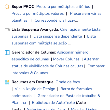
Super PROC
:
Procura por múltiplos critérios
|
Procura por múltiplos valores
|
Procura em várias
planilhas
|
Correspondência Fuzzy
...
Lista Suspensa Avançada
:
Crie rapidamente Lista
suspensa
|
Lista suspensa dependente
|
Lista
suspensa com múltipla seleção
...
Gerenciador de Colunas
:
Adicionar número
específico de colunas
|
Mover Colunas
|
Alternar
status de visibilidade de Colunas ocultas
|
Comparar
Intervalos & Colunas
...
Recursos em Destaque
:
Grade de foco
|
Visualização de Design
|
Barra de fórmulas
aprimorada
|
Gerenciador de Pasta de trabalho &
Planilha
|
Biblioteca de AutoTexto
(Auto
Text)
|
Selecionador de Data
|
Mesclar Dados