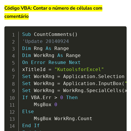
Código VBA: Contar o número de células com
comentário
Copy
Sub
 CountComments
(
)
'Update 20140924
Dim
 Rng 
As
Dim
 WorkRng 
As
On
Error
Resume
Next
xTitleId 
=
"KutoolsforExcel"
Set
 WorkRng 
=
 Application
.
Set
 WorkRng 
=
 Application
.
InputBox
(
"R
Set
 WorkRng 
=
 WorkRng
.
SpecialCells
(
xl
If
 VBA
.
Err 
>
0
Then
    MsgBox 
0
Else
    MsgBox WorkRng
.
End
If